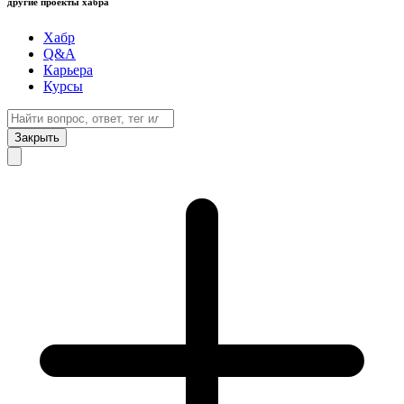
другие проекты хабра
Хабр
Q&A
Карьера
Курсы
Закрыть