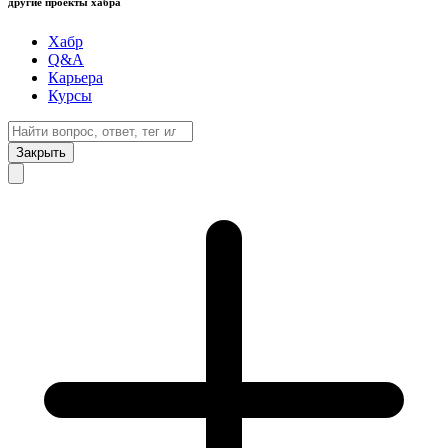
другие проекты хабра
Хабр
Q&A
Карьера
Курсы
Закрыть