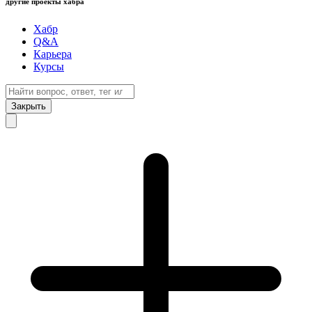
другие проекты хабра
Хабр
Q&A
Карьера
Курсы
Закрыть