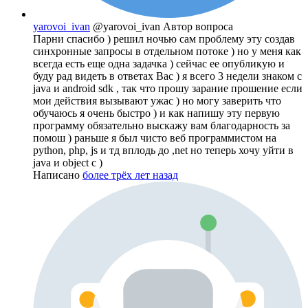
yarovoi_ivan
@yarovoi_ivan
Автор вопроса
Парни спасибо ) решил ночью сам проблему эту создав
синхронные запросы в отдельном потоке ) но у меня как
всегда есть еще одна задачка ) сейчас ее опубликую и
буду рад видеть в ответах Вас ) я всего 3 недели знаком с
java и android sdk , так что прошу зарание прошение если
мои действия вызывают ужас ) но могу заверить что
обучаюсь я очень быстро ) и как напишу эту первую
программу обязательно выскажу вам благодарность за
помош ) раньше я был чисто веб программистом на
python, php, js и тд вплодь до ,net но теперь хочу уйти в
java и object c )
Написано
более трёх лет назад