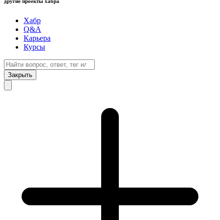
другие проекты хабра
Хабр
Q&A
Карьера
Курсы
Закрыть