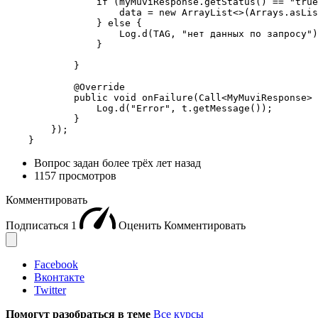
                if (myMuviResponse.getStatus() == "true
                    data = new ArrayList<>(Arrays.asLis
                } else {

                    Log.d(TAG, "нет данных по запросу")
                }

            }

            @Override

            public void onFailure(Call<MyMuviResponse> 
                Log.d("Error", t.getMessage());

            }

        });

    }
Вопрос задан
более трёх лет назад
1157 просмотров
Комментировать
Подписаться
1
Оценить
Комментировать
Facebook
Вконтакте
Twitter
Помогут разобраться в теме
Все курсы