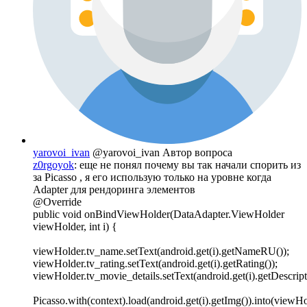
yarovoi_ivan
@yarovoi_ivan
Автор вопроса
z0rgoyok
: еще не понял почему вы так начали спорить из
за Picasso , я его использую только на уровне когда
Adapter для рендоринга элементов
@Override
public void onBindViewHolder(DataAdapter.ViewHolder
viewHolder, int i) {
viewHolder.tv_name.setText(android.get(i).getNameRU());
viewHolder.tv_rating.setText(android.get(i).getRating());
viewHolder.tv_movie_details.setText(android.get(i).getDescript
Picasso.with(context).load(android.get(i).getImg()).into(viewH