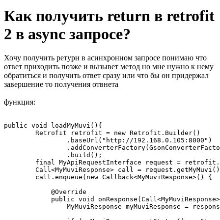
Как получить return в retrofit
2 в async запросе?
Хочу получить ретурн в асинхронном запросе понимаю что
ответ приходить позже и вызывет метод но мне нужно к нему
обратиться и получить ответ сразу или что бы он придержал
завершение то получения отвнета
функция:
public void loadMyMuvi(){

        Retrofit retrofit = new Retrofit.Builder()

                .baseUrl("http://192.168.0.105:8000")

                .addConverterFactory(GsonConverterFacto
                .build();

        final MyApiRequestInterface request = retrofit.
        Call<MyMuviResponse> call = request.getMyMuvi()
        call.enqueue(new Callback<MyMuviResponse>() {

            @Override

            public void onResponse(Call<MyMuviResponse>
                MyMuviResponse myMuviResponse = respons