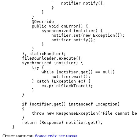
                        notifier.notify();

                    }

                }

            }

            @Override

            public void onError() {

                synchronized (notifier) {

                    notifier.set(new Exception());

                    notifier.notify();

                }

            }

        }, staticHandler);

        fileDownloader.execute();

        synchronized (notifier) {

            try {

                while (notifier.get() == null)

                    notifier.wait();

            } catch (Exception ex) {

                ex.printStackTrace();

            }

        }

        if (notifier.get() instanceof Exception)

        {

            throw new ResponseException("File cannot be
        }

        return (Response) notifier.get();

    }
Ответ написан
более трёх лет назад