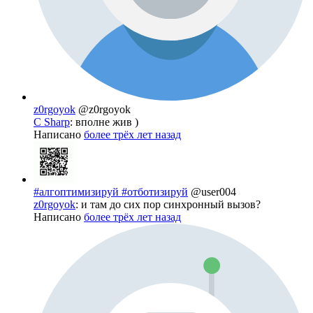
z0rgoyok
@z0rgoyok
С Sharp
: вполне жив )
Написано
более трёх лет назад
#алгоптимизируй #отботизируй
@user004
z0rgoyok
: и там до сих пор синхронный вызов?
Написано
более трёх лет назад