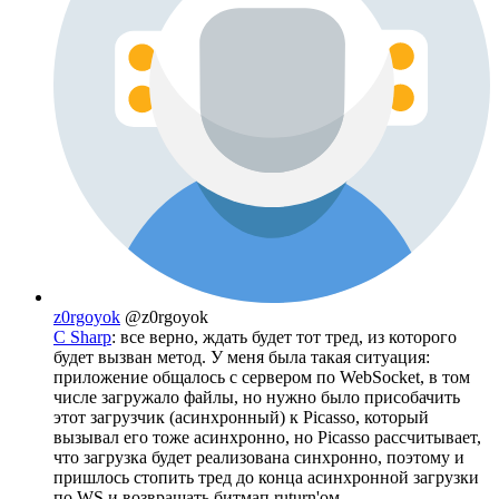
z0rgoyok
@z0rgoyok
С Sharp
: все верно, ждать будет тот тред, из которого
будет вызван метод. У меня была такая ситуация:
приложение общалось с сервером по WebSocket, в том
числе загружало файлы, но нужно было присобачить
этот загрузчик (асинхронный) к Picasso, который
вызывал его тоже асинхронно, но Picasso рассчитывает,
что загрузка будет реализована синхронно, поэтому и
пришлось стопить тред до конца асинхронной загрузки
по WS и возвращать битмап ruturn'ом.