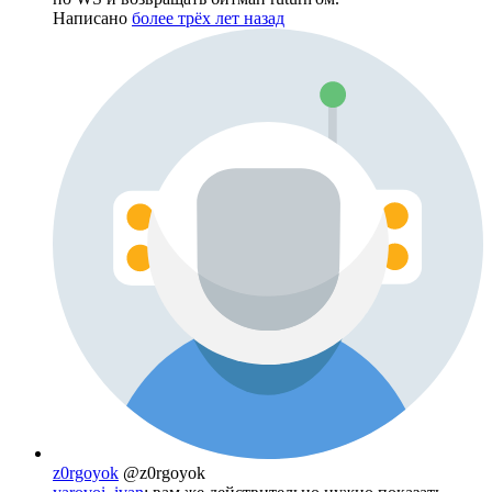
Написано
более трёх лет назад
z0rgoyok
@z0rgoyok