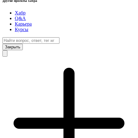
другие проекты хабра
Хабр
Q&A
Карьера
Курсы
Закрыть