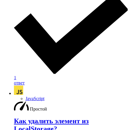
1
ответ
JavaScript
Простой
Как удалить элемент из
LocalStorage?