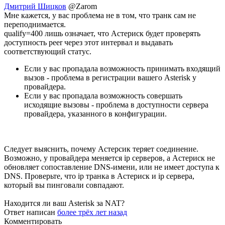
Дмитрий Шицков
@Zarom
Мне кажется, у вас проблема не в том, что транк сам не
переподнимается.
qualify=400 лишь означает, что Астериск будет проверять
доступность peer через этот интервал и выдавать
соответствующий статус.
Если у вас пропадала возможность принимать входящий
вызов - проблема в регистрации вашего Asterisk у
провайдера.
Если у вас пропадала возможность совершать
исходящие вызовы - проблема в доступности сервера
провайдера, указанного в конфигурации.
Следует выяснить, почему Астерсик теряет соединение.
Возможно, у провайдера меняется ip серверов, а Астериск не
обновляет сопоставление DNS-имени, или не имеет доступа к
DNS. Проверьте, что ip транка в Астериск и ip сервера,
который вы пинговали совпадают.
Находится ли ваш Asterisk за NAT?
Ответ написан
более трёх лет назад
Комментировать