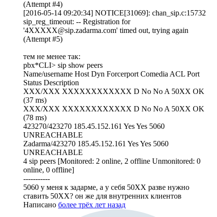
(Attempt #4)
[2016-05-14 09:20:34] NOTICE[31069]: chan_sip.c:15732
sip_reg_timeout: -- Registration for
'4XXXXX@sip.zadarma.com' timed out, trying again
(Attempt #5)
тем не менее так:
pbx*CLI> sip show peers
Name/username Host Dyn Forcerport Comedia ACL Port
Status Description
XXX/XXX XXXXXXXXXXXX D No No A 50XX OK
(37 ms)
XXX/XXX XXXXXXXXXXXX D No No A 50XX OK
(78 ms)
423270/423270 185.45.152.161 Yes Yes 5060
UNREACHABLE
Zadarma/423270 185.45.152.161 Yes Yes 5060
UNREACHABLE
4 sip peers [Monitored: 2 online, 2 offline Unmonitored: 0
online, 0 offline]
-----------
5060 у меня к задарме, а у себя 50XX разве нужно
ставить 50XX? он же для внутренних клиентов
Написано
более трёх лет назад