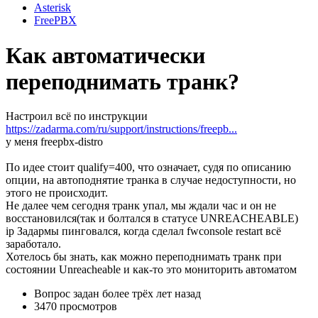
Asterisk
FreePBX
Как автоматически
переподнимать транк?
Настроил всё по инструкции
https://zadarma.com/ru/support/instructions/freepb...
у меня freepbx-distro
По идее стоит qualify=400, что означает, судя по описанию
опции, на автоподнятие транка в случае недоступности, но
этого не происходит.
Не далее чем сегодня транк упал, мы ждали час и он не
восстановился(так и болтался в статусе UNREACHEABLE)
ip Задармы пинговался, когда сделал fwconsole restart всё
заработало.
Хотелось бы знать, как можно переподнимать транк при
состоянии Unreacheable и как-то это мониторить автоматом
Вопрос задан
более трёх лет назад
3470 просмотров