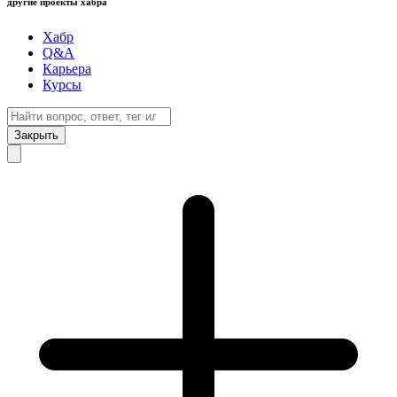
другие проекты хабра
Хабр
Q&A
Карьера
Курсы
Закрыть