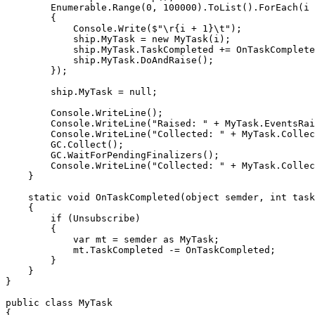
        Enumerable.Range(0, 100000).ToList().ForEach(i 
        {

            Console.Write($"\r{i + 1}\t");

            ship.MyTask = new MyTask(i);

            ship.MyTask.TaskCompleted += OnTaskComplete
            ship.MyTask.DoAndRaise();

        });

        ship.MyTask = null;

        Console.WriteLine();

        Console.WriteLine("Raised: " + MyTask.EventsRai
        Console.WriteLine("Collected: " + MyTask.Collec
        GC.Collect();

        GC.WaitForPendingFinalizers();

        Console.WriteLine("Collected: " + MyTask.Collec
    }

    static void OnTaskCompleted(object semder, int task
    {

        if (Unsubscribe)

        {

            var mt = semder as MyTask;

            mt.TaskCompleted -= OnTaskCompleted;

        }

    }

}

public class MyTask

{
