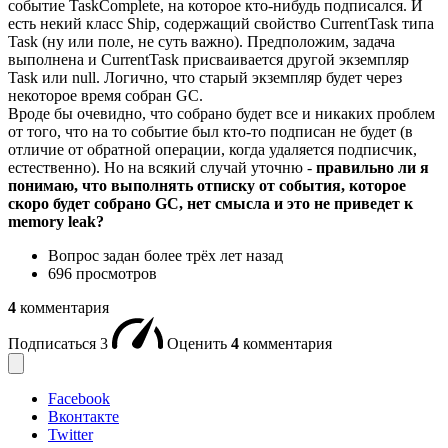
событие TaskComplete, на которое кто-нибудь подписался. И
есть некий класс Ship, содержащий свойство CurrentTask типа
Task (ну или поле, не суть важно). Предположим, задача
выполнена и CurrentTask присваивается другой экземпляр
Task или null. Логично, что старый экземпляр будет через
некоторое время собран GC.
Вроде бы очевидно, что собрано будет все и никаких проблем
от того, что на то событие был кто-то подписан не будет (в
отличие от обратной операции, когда удаляется подписчик,
естественно). Но на всякий случай уточню -
правильно ли я
понимаю, что выполнять отписку от события, которое
скоро будет собрано GC, нет смысла и это не приведет к
memory leak?
Вопрос задан
более трёх лет назад
696 просмотров
4
комментария
Подписаться
3
Оценить
4
комментария
Facebook
Вконтакте
Twitter