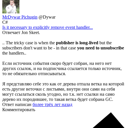
MrDywar Pichugin
@Dywar
C#
Is it necessary to explicitly remove event handler...
Отвечает Jon Skeet.
.. The tricky case is when the
publisher is long-lived
but the
subscribers don't want to be - in that case
you need to unsubscribe
the handlers..
Если источник события скоро будет собран, на него нет
других ссылок, и на подписчика ссылается только источник,
то не обязательно отписываться.
Я представляю себе это как от дерева отпала ветка на которой
есть другие веточки с листьями, внутри они сами на себя
могут ссылаться сколь угодно, но т.к. нет ссылки на само
дерево их породившее, то такая ветка будет собрана GC.
Ответ написан
более трёх лет назад
Комментировать