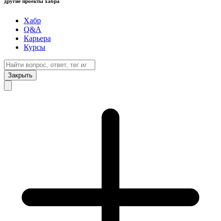
другие проекты хабра
Хабр
Q&A
Карьера
Курсы
Закрыть