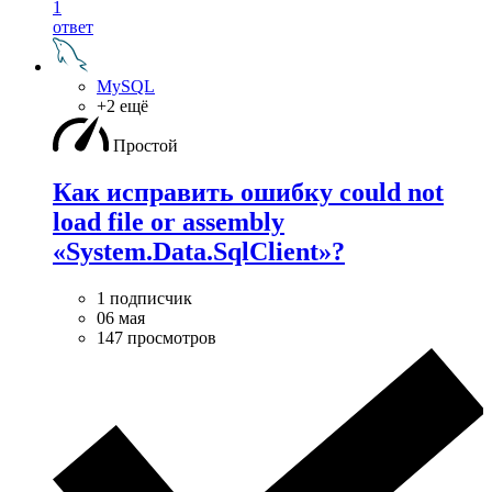
1
ответ
MySQL
+2 ещё
Простой
Как исправить ошибку could not
load file or assembly
«System.Data.SqlClient»?
1 подписчик
06 мая
147 просмотров