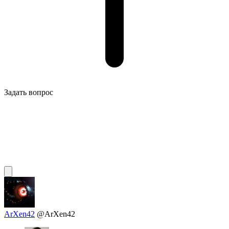
Задать вопрос
ArXen42
@ArXen42