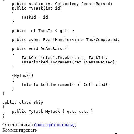
    public static int Collected, EventsRaised;

    public MyTask(int id)

    {

        TaskId = id;

    }

    public int TaskId { get; }

    public event EventHandler<int> TaskCompleted;

    public void DoAndRaise()

    {

        TaskCompleted?.Invoke(this, TaskId);

        Interlocked.Increment(ref EventsRaised);

    }

    ~MyTask()

    {

        Interlocked.Increment(ref Collected);

    }

}

public class Ship

{

    public MyTask MyTask { get; set; }

}
Ответ написан
более трёх лет назад
Комментировать