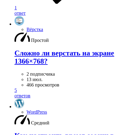
1
ответ
Вёрстка
Простой
Сложно ли верстать на экране
1366×768?
2 подписчика
13 июл.
466 просмотров
5
ответов
WordPress
Средний