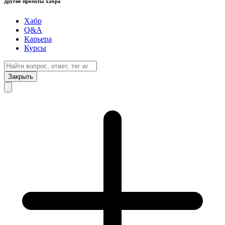
другие проекты хабра
Хабр
Q&A
Карьера
Курсы
Закрыть