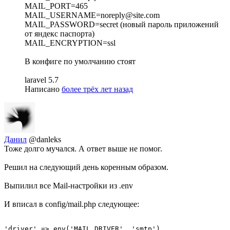
MAIL_PORT=465
MAIL_USERNAME=noreply@site.com
MAIL_PASSWORD=secret (новый пароль приложений
от яндекс паспорта)
MAIL_ENCRYPTION=ssl
В конфиге по умолчанию стоят
laravel 5.7
Написано
более трёх лет назад
Данил
@danleks
Тоже долго мучался. А ответ выше не помог.
Решил на следующий день коренным образом.
Выпилил все Mail-настройки из .env
И вписал в config/mail.php следующее:
'driver' => env('MAIL_DRIVER', 'smtp'),
