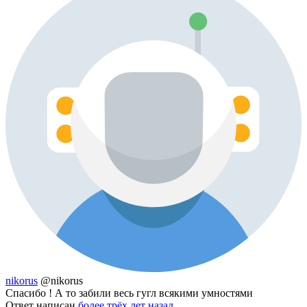
nikorus
@nikorus
Спасибо ! А то забили весь гугл всякими умностями
Ответ написан
более трёх лет назад