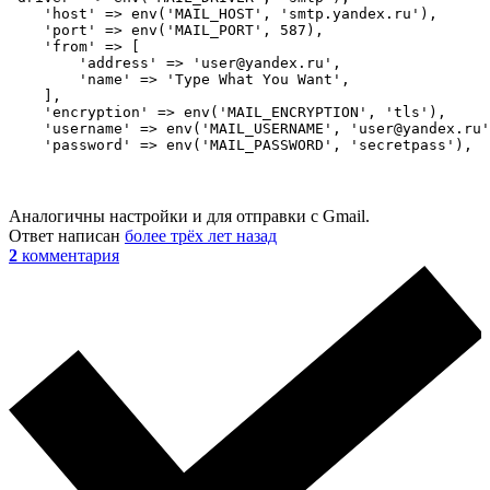
    'host' => env('MAIL_HOST', 'smtp.yandex.ru'),

    'port' => env('MAIL_PORT', 587),

    'from' => [

        'address' => 'user@yandex.ru',

        'name' => 'Type What You Want',

    ],

    'encryption' => env('MAIL_ENCRYPTION', 'tls'),

    'username' => env('MAIL_USERNAME', 'user@yandex.ru'
    'password' => env('MAIL_PASSWORD', 'secretpass'),
Аналогичны настройки и для отправки с Gmail.
Ответ написан
более трёх лет назад
2
комментария