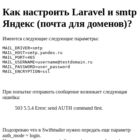
Как настроить Laravel и smtp
Яндекс (почта для доменов)?
Имеются следующие следующие параметры:
MAIL_DRIVER=smtp

MAIL_HOST=smtp.yandex.ru

MAIL_PORT=465

MAIL_USERNAME=username@testdomain.ru

MAIL_PASSWORD=user_password

MAIL_ENCRYPTION=ssl
При попытке отправить сообщение возникает следующая
ошибка:
503 5.5.4 Error: send AUTH command first.
Подозреваю что в Swiftmailer нужно передать еще параметр
auth_mode = login.