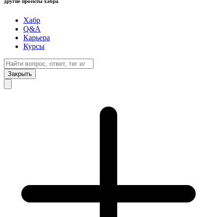
другие проекты хабра
Хабр
Q&A
Карьера
Курсы
Закрыть