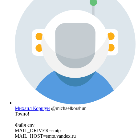
Михаил Коршун
@michaelkorshun
Точно!
Файл env
MAIL_DRIVER=smtp
MAIL_HOST=smtp.yandex.ru