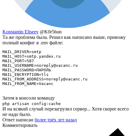
Konstantin Eliseev
@K0r5hun
Та же проблема была. Решил как написано выше, привожу
полный конфиг в .env файле:
MAIL_DRIVER=smtp

MAIL_HOST=smtp.yandex.ru

MAIL_PORT=587

MAIL_USERNAME=noreply@vacanc.ru

MAIL_PASSWORD=ПАРОЛЬ

MAIL_ENCRYPTION=tls

MAIL_FROM_ADDRESS=noreply@vacanc.ru

MAIL_FROM_NAME=Vacanc
Затем в консоли команду
php artisan config:cache
И на всякий случай перезагрузил сервер... Хотя скорее всего
не надо было.
Ответ написан
более трёх лет назад
Комментировать