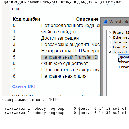
происходит, выдает некую ошибку под кодом 5, гугл не спас:
Содержимое каталога TFTP:
-rwxrwxrwx 1 nobody nogroup    0 февр.  6 14:13 sw1-off
-rwxrwxrwx 1 nobody nogroup    0 февр.  6 14:34 sw1-off