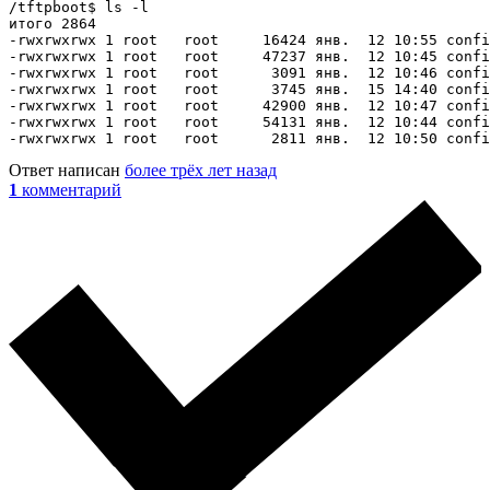
/tftpboot$ ls -l

итого 2864

-rwxrwxrwx 1 root   root     16424 янв.  12 10:55 confi
-rwxrwxrwx 1 root   root     47237 янв.  12 10:45 confi
-rwxrwxrwx 1 root   root      3091 янв.  12 10:46 confi
-rwxrwxrwx 1 root   root      3745 янв.  15 14:40 confi
-rwxrwxrwx 1 root   root     42900 янв.  12 10:47 confi
-rwxrwxrwx 1 root   root     54131 янв.  12 10:44 confi
-rwxrwxrwx 1 root   root      2811 янв.  12 10:50 confi
Ответ написан
более трёх лет назад
1
комментарий