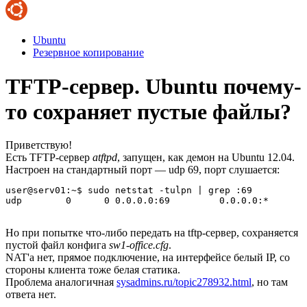
Ubuntu
Резервное копирование
TFTP-сервер. Ubuntu почему-
то сохраняет пустые файлы?
Приветствую!
Есть TFTP-сервер
atftpd
, запущен, как демон на Ubuntu 12.04.
Настроен на стандартный порт — udp 69, порт слушается:
user@serv01:~$ sudo netstat -tulpn | grep :69

udp        0      0 0.0.0.0:69         0.0.0.0:*       
Но при попытке что-либо передать на tftp-сервер, сохраняется
пустой файл конфига
sw1-office.cfg
.
NAT'a нет, прямое подключение, на интерфейсе белый IP, со
стороны клиента тоже белая статика.
Проблема аналогичная
sysadmins.ru/topic278932.html
, но там
ответа нет.