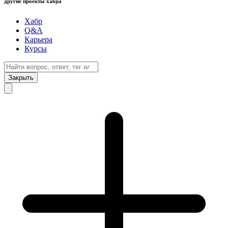
другие проекты хабра
Хабр
Q&A
Карьера
Курсы
Закрыть