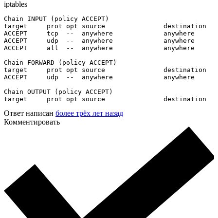
iptables
Chain INPUT (policy ACCEPT)

target     prot opt source               destination   
ACCEPT     tcp  --  anywhere             anywhere      
ACCEPT     udp  --  anywhere             anywhere      
ACCEPT     all  --  anywhere             anywhere      
Chain FORWARD (policy ACCEPT)

target     prot opt source               destination   
ACCEPT     udp  --  anywhere             anywhere      
Chain OUTPUT (policy ACCEPT)

target     prot opt source               destination
Ответ написан
более трёх лет назад
Комментировать