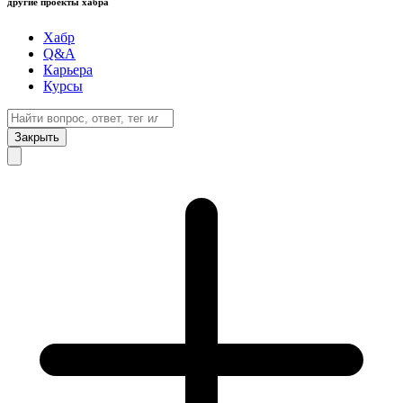
другие проекты хабра
Хабр
Q&A
Карьера
Курсы
Закрыть