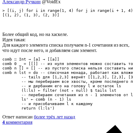
Александр Ручкин
@VoidEx
> [(i, j) for i in range(1, 4) for j in range(i + 1, 4)
[(1, 2), (1, 3), (2, 3)]
Более общий код, но на хаскеле.
Идея такая:
Для каждого элемента списка получаем n-1 сочетания из всех,
что идут после него, и добавляем сам элемент.
comb ∷ Int → [a] → [[a]]

comb 0 _ = [[]] -- из нуля элементов можно составить то
comb n [] = [] -- из пустого списка нельзя составить ни
comb n lst = do -- списочная монада, работает как вложе
	-- tails для [1,2,3] вернёт [[1,2,3], [2,3], [3], []], т.е. все возможные хвосты

	-- мы перебираем все хвосты, кроме последнего пустого

	-- и дербаним его на голову l и остаток ls

	(l:ls) ← filter (not ∘ null) $ tails lst

	-- перебираем сочетания из n - 1 элементов от ls

	ls' ← comb (n - 1) ls

	-- и присобачиваем l к каждому

	return (l:ls')
Ответ написан
более трёх лет назад
4
комментария