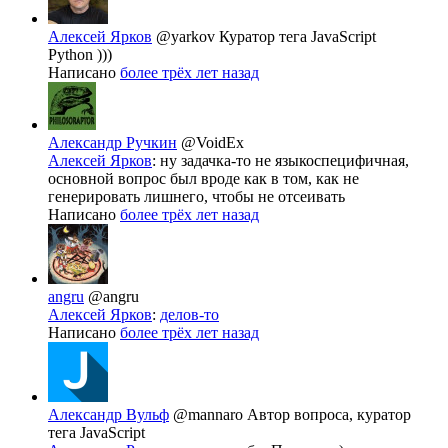
Алексей Ярков
@yarkov
Куратор тега JavaScript
Python )))
Написано
более трёх лет назад
Александр Ручкин
@VoidEx
Алексей Ярков
: ну задачка-то не языкоспецифичная,
основной вопрос был вроде как в том, как не
генерировать лишнего, чтобы не отсеивать
Написано
более трёх лет назад
angru
@angru
Алексей Ярков
:
делов-то
Написано
более трёх лет назад
Александр Вульф
@mannaro
Автор вопроса, куратор
тега JavaScript