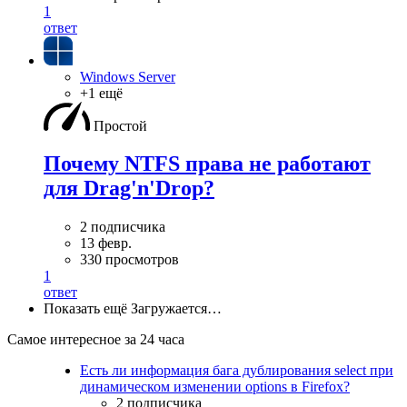
1
ответ
Windows Server
+1 ещё
Простой
Почему NTFS права не работают
для Drag'n'Drop?
2 подписчика
13 февр.
330 просмотров
1
ответ
Показать ещё
Загружается…
Самое интересное за 24 часа
Есть ли информация бага дублирования select при
динамическом изменении options в Firefox?
2 подписчика