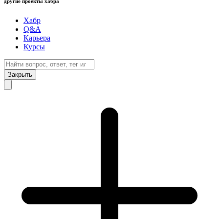
другие проекты хабра
Хабр
Q&A
Карьера
Курсы
Закрыть