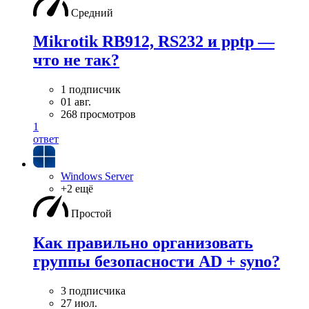
Средний
Mikrotik RB912, RS232 и pptp —
что не так?
1 подписчик
01 авг.
268 просмотров
1
ответ
Windows Server
+2 ещё
Простой
Как правильно организовать
группы безопасности AD + syno?
3 подписчика
27 июл.