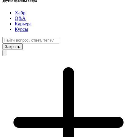
другие проекты хабра
Хабр
Q&A
Карьера
Курсы
Закрыть