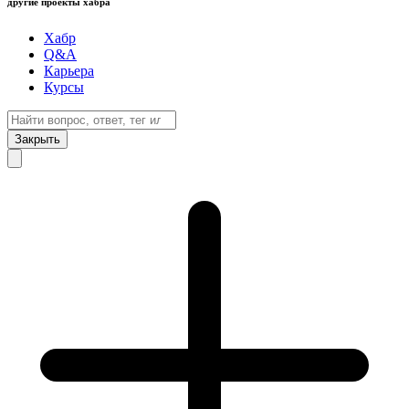
другие проекты хабра
Хабр
Q&A
Карьера
Курсы
Закрыть