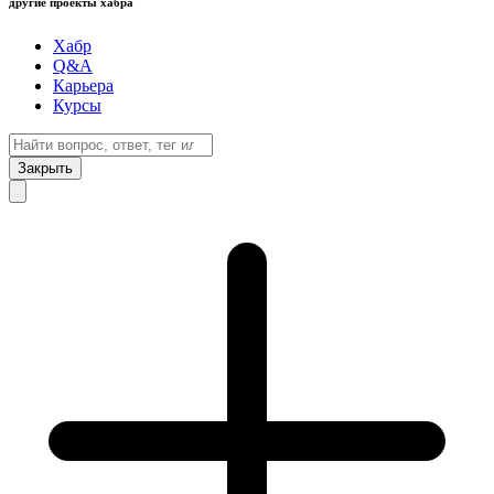
другие проекты хабра
Хабр
Q&A
Карьера
Курсы
Закрыть