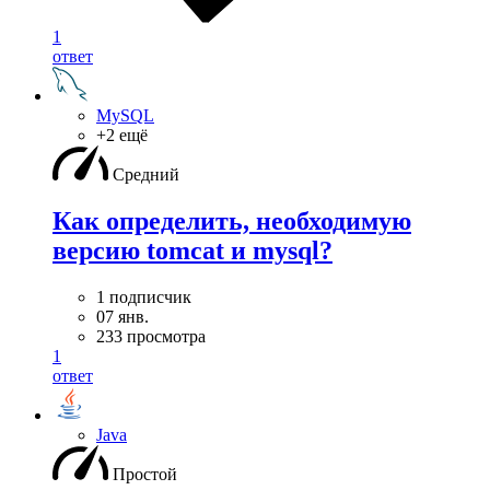
1
ответ
MySQL
+2 ещё
Средний
Как определить, необходимую
версию tomcat и mysql?
1 подписчик
07 янв.
233 просмотра
1
ответ
Java
Простой