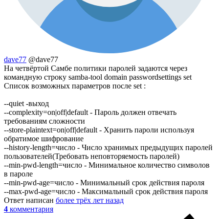
dave77
@dave77
На четвёртой Самбе политики паролей задаются через
командную строку samba-tool domain passwordsettings set
Список возможных параметров после set :
--quiet -выход
--complexity=on|off|default - Пароль должен отвечать
требованиям сложности
--store-plaintext=on|off|default - Хранить пароли используя
обратимое шифрование
--history-length=число - Число хранимых предыдущих паролей
пользователей(Требовать неповторяемость паролей)
--min-pwd-length=число - Минимальное количество символов
в пароле
--min-pwd-age=число - Минимальный срок действия пароля
--max-pwd-age=число - Максимальный срок действия пароля
Ответ написан
более трёх лет назад
4
комментария