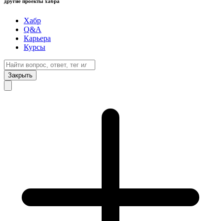
другие проекты хабра
Хабр
Q&A
Карьера
Курсы
Закрыть