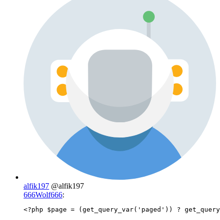
alfik197
@alfik197
666Wolf666
:
<?php $page = (get_query_var('paged')) ? get_query