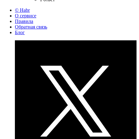
© Habr
О сервисе
Правила
Обратная связь
Блог