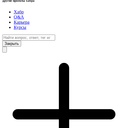
другие проекты хабра
Хабр
Q&A
Карьера
Курсы
Закрыть