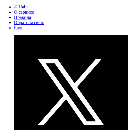
© Habr
О сервисе
Правила
Обратная связь
Блог