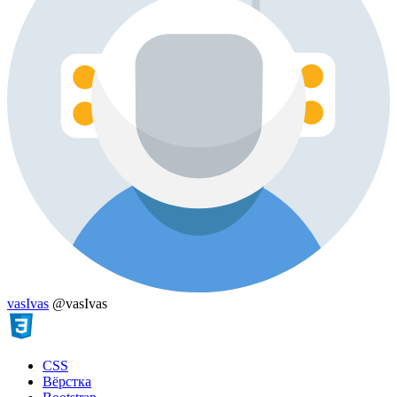
vasIvas
@vasIvas
CSS
Вёрстка