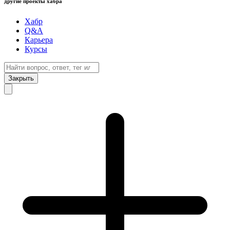
другие проекты хабра
Хабр
Q&A
Карьера
Курсы
Закрыть