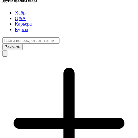
другие проекты хабра
Хабр
Q&A
Карьера
Курсы
Закрыть