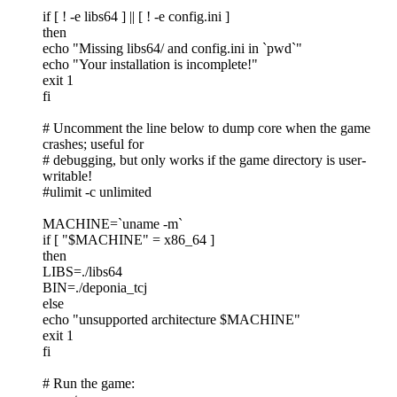
if [ ! -e libs64 ] || [ ! -e config.ini ]
then
echo "Missing libs64/ and config.ini in `pwd`"
echo "Your installation is incomplete!"
exit 1
fi
# Uncomment the line below to dump core when the game
crashes; useful for
# debugging, but only works if the game directory is user-
writable!
#ulimit -c unlimited
MACHINE=`uname -m`
if [ "$MACHINE" = x86_64 ]
then
LIBS=./libs64
BIN=./deponia_tcj
else
echo "unsupported architecture $MACHINE"
exit 1
fi
# Run the game: