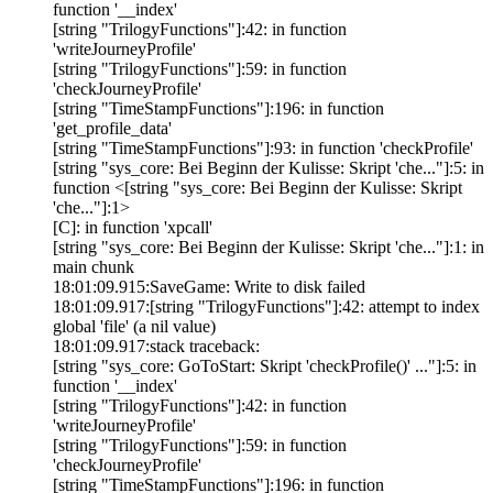
function '__index'
[string "TrilogyFunctions"]:42: in function
'writeJourneyProfile'
[string "TrilogyFunctions"]:59: in function
'checkJourneyProfile'
[string "TimeStampFunctions"]:196: in function
'get_profile_data'
[string "TimeStampFunctions"]:93: in function 'checkProfile'
[string "sys_core: Bei Beginn der Kulisse: Skript 'che..."]:5: in
function <[string "sys_core: Bei Beginn der Kulisse: Skript
'che..."]:1>
[C]: in function 'xpcall'
[string "sys_core: Bei Beginn der Kulisse: Skript 'che..."]:1: in
main chunk
18:01:09.915:SaveGame: Write to disk failed
18:01:09.917:[string "TrilogyFunctions"]:42: attempt to index
global 'file' (a nil value)
18:01:09.917:stack traceback:
[string "sys_core: GoToStart: Skript 'checkProfile()' ..."]:5: in
function '__index'
[string "TrilogyFunctions"]:42: in function
'writeJourneyProfile'
[string "TrilogyFunctions"]:59: in function
'checkJourneyProfile'
[string "TimeStampFunctions"]:196: in function