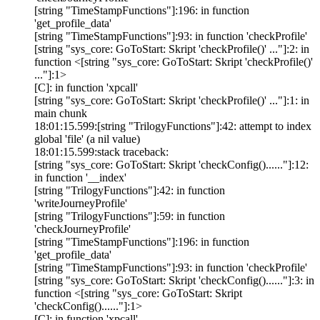
[string "TimeStampFunctions"]:196: in function
'get_profile_data'
[string "TimeStampFunctions"]:93: in function 'checkProfile'
[string "sys_core: GoToStart: Skript 'checkProfile()' ..."]:2: in
function <[string "sys_core: GoToStart: Skript 'checkProfile()'
..."]:1>
[C]: in function 'xpcall'
[string "sys_core: GoToStart: Skript 'checkProfile()' ..."]:1: in
main chunk
18:01:15.599:[string "TrilogyFunctions"]:42: attempt to index
global 'file' (a nil value)
18:01:15.599:stack traceback:
[string "sys_core: GoToStart: Skript 'checkConfig()......"]:12:
in function '__index'
[string "TrilogyFunctions"]:42: in function
'writeJourneyProfile'
[string "TrilogyFunctions"]:59: in function
'checkJourneyProfile'
[string "TimeStampFunctions"]:196: in function
'get_profile_data'
[string "TimeStampFunctions"]:93: in function 'checkProfile'
[string "sys_core: GoToStart: Skript 'checkConfig()......"]:3: in
function <[string "sys_core: GoToStart: Skript
'checkConfig()......"]:1>
[C]: in function 'xpcall'