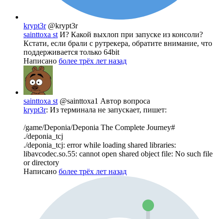
krypt3r
@krypt3r
sainttoxa st
И? Какой выхлоп при запуске из консоли?
Кстати, если брали с рутрекера, обратите внимание, что
поддерживается только 64bit
Написано
более трёх лет назад
sainttoxa st
@sainttoxa1
Автор вопроса
krypt3r
: Из терминала не запускает, пишет:
/game/Deponia/Deponia The Complete Journey#
./deponia_tcj
./deponia_tcj: error while loading shared libraries:
libavcodec.so.55: cannot open shared object file: No such file
or directory
Написано
более трёх лет назад