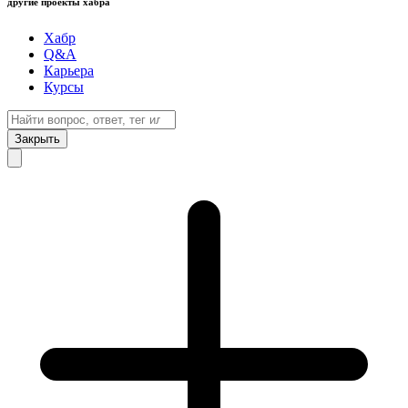
другие проекты хабра
Хабр
Q&A
Карьера
Курсы
Закрыть