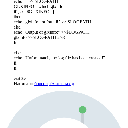
echo "" >> $LOGPATH
GLXINFO=`which glxinfo`
if [ -z "$GLXINFO" ]
then
echo "glxinfo not found!" >> $LOGPATH
else
echo "Output of glxinfo:" >>$LOGPATH
glxinfo >>$LOGPATH 2>&1
fi
else
echo "Unfortunately, no log file has been created!"
fi
fi
exit $e
Написано
более трёх лет назад