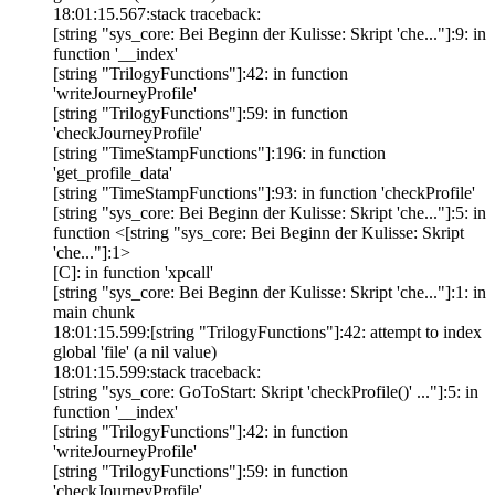
18:01:15.567:stack traceback:
[string "sys_core: Bei Beginn der Kulisse: Skript 'che..."]:9: in
function '__index'
[string "TrilogyFunctions"]:42: in function
'writeJourneyProfile'
[string "TrilogyFunctions"]:59: in function
'checkJourneyProfile'
[string "TimeStampFunctions"]:196: in function
'get_profile_data'
[string "TimeStampFunctions"]:93: in function 'checkProfile'
[string "sys_core: Bei Beginn der Kulisse: Skript 'che..."]:5: in
function <[string "sys_core: Bei Beginn der Kulisse: Skript
'che..."]:1>
[C]: in function 'xpcall'
[string "sys_core: Bei Beginn der Kulisse: Skript 'che..."]:1: in
main chunk
18:01:15.599:[string "TrilogyFunctions"]:42: attempt to index
global 'file' (a nil value)
18:01:15.599:stack traceback:
[string "sys_core: GoToStart: Skript 'checkProfile()' ..."]:5: in
function '__index'
[string "TrilogyFunctions"]:42: in function
'writeJourneyProfile'
[string "TrilogyFunctions"]:59: in function
'checkJourneyProfile'