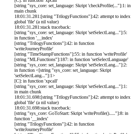
[C]: in function 'xpcall'
[string "sys_core: set_language: Skript 'checkProfile(..."]:1: in
main chunk
18:01:31.281:[string "TrilogyFunctions"]:42: attempt to index
global 'file' (a nil value)
18:01:31.281:stack traceback:
[string "sys_core: set_language: Skript 'setSelectLang..."]:5:
in function '__index'
[string "TrilogyFunctions"]:42: in function
'writeJourneyProfile'
[string "TimeStampFunctions"]:55: in function 'writeProfile'
[string "MLFunctions"]:187: in function 'setSelectLanguage'
[string "sys_core: set_language: Skript 'setSelectLang..."]:2:
in function <[string "sys_core: set_language: Skript
'setSelectLang..."]:1>
[C]: in function 'xpcall'
[string "sys_core: set_language: Skript 'setSelectLang..."]:1:
in main chunk
18:01:31.698:[string "TrilogyFunctions"]:42: attempt to index
global 'file' (a nil value)
18:01:31.698:stack traceback:
[string "sys_core: GoToStart: Skript 'writeProfile()....."]:8: in
function '__index'
[string "TrilogyFunctions"]:42: in function
'writeJourneyProfile'