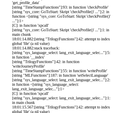
'get_profile_data'
[string "TimeStampFunctions"]:93: in function 'checkProfile'
[string "sys_core: GoToStart: Skript 'checkProfile()' ..."]:2: in
function <[string "sys_core: GoToStart: Skript 'checkProfile()'
..."]:1>
[C]: in function 'xpcall'
[string "sys_core: GoToStart: Skript 'checkProfile()' ..."]:1: in
main chunk
18:01:14.882:[string "TrilogyFunctions"]:42: attempt to index
global 'file' (a nil value)
18:01:14.882:stack traceback:
[string "sys_language_select: lang_exit_language_selec..."]:5:
in function '__index'
[string "TrilogyFunctions"]:42: in function
'writeJourneyProfile'
[string "TimeStampFunctions"]:55: in function 'writeProfile'
[string "MLFunctions"]:187: in function 'setSelectLanguage'
[string "sys_language_select: lang_exit_language_selec..."]:2:
in function <[string "sys_language_select:
lang_exit_language_selec..."]:1>
[C]: in function 'xpcall'
[string "sys_language_select: lang_exit_language_selec..."]:1:
in main chunk
18:01:15.567:[string "TrilogyFunctions"]:42: attempt to index
global 'file' (a nil value)