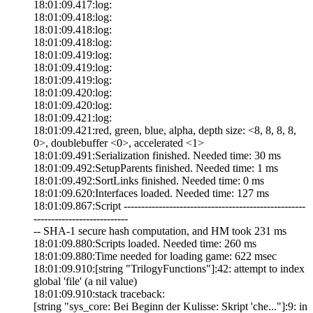
18:01:09.417:log:
18:01:09.418:log:
18:01:09.418:log:
18:01:09.418:log:
18:01:09.419:log:
18:01:09.419:log:
18:01:09.419:log:
18:01:09.420:log:
18:01:09.420:log:
18:01:09.421:log:
18:01:09.421:red, green, blue, alpha, depth size: <8, 8, 8, 8,
0>, doublebuffer <0>, accelerated <1>
18:01:09.491:Serialization finished. Needed time: 30 ms
18:01:09.492:SetupParents finished. Needed time: 1 ms
18:01:09.492:SortLinks finished. Needed time: 0 ms
18:01:09.620:Interfaces loaded. Needed time: 127 ms
18:01:09.867:Script ----------------------------------------------------
---------------------------
-- SHA-1 secure hash computation, and HM took 231 ms
18:01:09.880:Scripts loaded. Needed time: 260 ms
18:01:09.880:Time needed for loading game: 622 msec
18:01:09.910:[string "TrilogyFunctions"]:42: attempt to index
global 'file' (a nil value)
18:01:09.910:stack traceback:
[string "sys_core: Bei Beginn der Kulisse: Skript 'che..."]:9: in