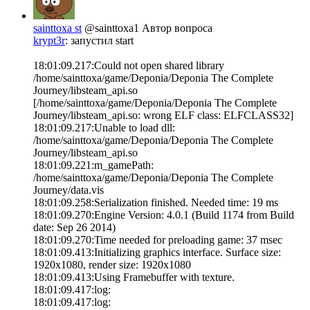
sainttoxa st
@sainttoxa1
Автор вопроса
krypt3r
: запустил start
18:01:09.217:Could not open shared library
/home/sainttoxa/game/Deponia/Deponia The Complete
Journey/libsteam_api.so
[/home/sainttoxa/game/Deponia/Deponia The Complete
Journey/libsteam_api.so: wrong ELF class: ELFCLASS32]
18:01:09.217:Unable to load dll:
/home/sainttoxa/game/Deponia/Deponia The Complete
Journey/libsteam_api.so
18:01:09.221:m_gamePath:
/home/sainttoxa/game/Deponia/Deponia The Complete
Journey/data.vis
18:01:09.258:Serialization finished. Needed time: 19 ms
18:01:09.270:Engine Version: 4.0.1 (Build 1174 from Build
date: Sep 26 2014)
18:01:09.270:Time needed for preloading game: 37 msec
18:01:09.413:Initializing graphics interface. Surface size:
1920x1080, render size: 1920x1080
18:01:09.413:Using Framebuffer with texture.
18:01:09.417:log:
18:01:09.417:log: