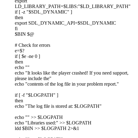
export
LD_LIBRARY_PATH=$LIBS:"$LD_LIBRARY_PATH"
if [ -z "$SDL_DYNAMIC" ]
then
export SDL_DYNAMIC_API=$SDL_DYNAMIC
fi
$BIN $@
# Check for errors
e=$?
if [ $e -ne 0 ]
then
echo ""
echo "It looks like the player crashed! If you need support,
please include the"
echo "contents of the log file in your problem report."
if [ -f "$LOGPATH" ]
then
echo "The log file is stored at: $LOGPATH"
echo "" >> $LOGPATH
echo "Libraries used:" >> $LOGPATH
ldd $BIN >> $LOGPATH 2>&1