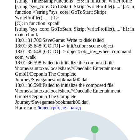
[string "TimeStampFunctions"]:55: in function 'writeProfile'
[string "sys_core: GoToStart: Skript 'writeProfile()....."]:2: in
function <[string "sys_core: GoToStart: Skript
'writeProfile()....."]:1>
[C]: in function 'xpcall'
[string "sys_core: GoToStart: Skript 'writeProfile()....."]:1: in
main chunk
18:01:31.706:SaveGame: Write to disk failed
18:01:35.648:[GOTO] -> initAction: scene object
18:01:35.648:[GOTO] -> object: obj_inv_wheel command:
com_walk
18:01:36.598:Failed to initialize the composed file
'/home/sainttoxa/.local/share///Daedalic Entertainment
GmbH/Deponia The Complete
Journey/Savegames/bookmark00.dat'.
18:01:36.598:Failed to initialize the composed file
'/home/sainttoxa/.local/share///Daedalic Entertainment
GmbH/Deponia The Complete
Journey/Savegames/bookmark00.dat'.
Написано
более трёх лет назад