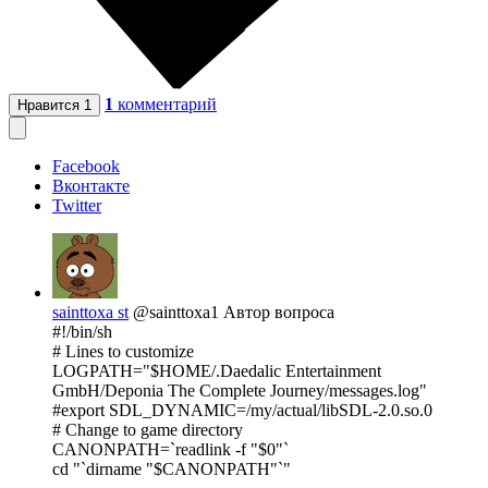
1
комментарий
Нравится
1
Facebook
Вконтакте
Twitter
sainttoxa st
@sainttoxa1
Автор вопроса
#!/bin/sh
# Lines to customize
LOGPATH="$HOME/.Daedalic Entertainment
GmbH/Deponia The Complete Journey/messages.log"
#export SDL_DYNAMIC=/my/actual/libSDL-2.0.so.0
# Change to game directory
CANONPATH=`readlink -f "$0"`
cd "`dirname "$CANONPATH"`"