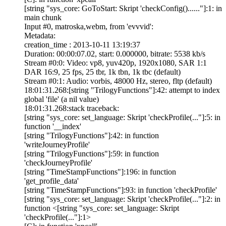
[string "sys_core: GoToStart: Skript 'checkConfig()......"]:1: in
main chunk
Input #0, matroska,webm, from 'evvvid':
Metadata:
creation_time : 2013-10-11 13:19:37
Duration: 00:00:07.02, start: 0.000000, bitrate: 5538 kb/s
Stream #0:0: Video: vp8, yuv420p, 1920x1080, SAR 1:1
DAR 16:9, 25 fps, 25 tbr, 1k tbn, 1k tbc (default)
Stream #0:1: Audio: vorbis, 48000 Hz, stereo, fltp (default)
18:01:31.268:[string "TrilogyFunctions"]:42: attempt to index
global 'file' (a nil value)
18:01:31.268:stack traceback:
[string "sys_core: set_language: Skript 'checkProfile(..."]:5: in
function '__index'
[string "TrilogyFunctions"]:42: in function
'writeJourneyProfile'
[string "TrilogyFunctions"]:59: in function
'checkJourneyProfile'
[string "TimeStampFunctions"]:196: in function
'get_profile_data'
[string "TimeStampFunctions"]:93: in function 'checkProfile'
[string "sys_core: set_language: Skript 'checkProfile(..."]:2: in
function <[string "sys_core: set_language: Skript
'checkProfile(..."]:1>