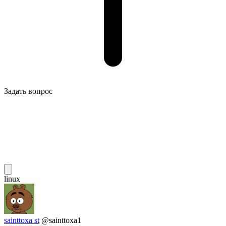
Задать вопрос
linux
sainttoxa st
@sainttoxa1