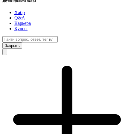
другие проекты хабра
Хабр
Q&A
Карьера
Курсы
Закрыть