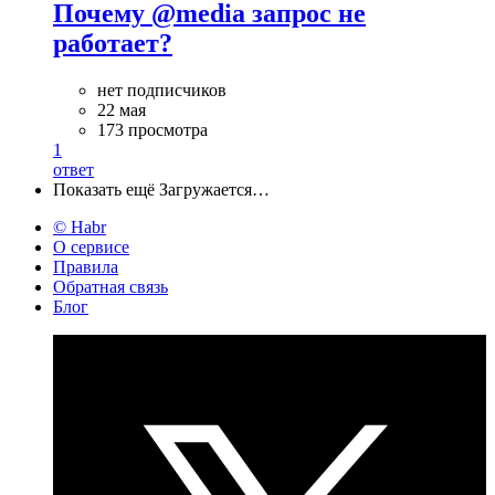
Почему @media запрос не
работает?
нет подписчиков
22 мая
173 просмотра
1
ответ
Показать ещё
Загружается…
© Habr
О сервисе
Правила
Обратная связь
Блог