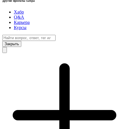
другие проекты хабра
Хабр
Q&A
Карьера
Курсы
Закрыть