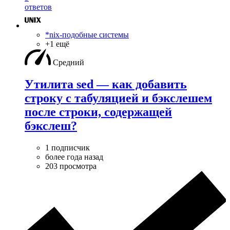
ответов
*nix-подобные системы
+1 ещё
Средний
Утилита sed — как добавить
строку с табуляцией и бэкслешем
после строки, содержащей
бэкслеш?
1 подписчик
более года назад
203 просмотра