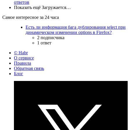
ответов
Показать ещё
Загружается…
Самое интересное за 24 часа
Есть ли информация бага дублирования select при
динамическом изменении options в Firefox?
2 подписчика
1 ответ
© Habr
О сервисе
Правила
Обратная связь
Блог