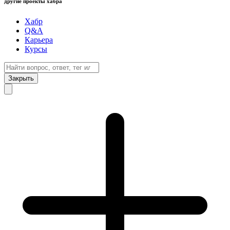
другие проекты хабра
Хабр
Q&A
Карьера
Курсы
Закрыть