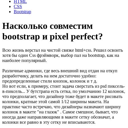
HTML
CSS
Bootstrap
Насколько совместим
bootstrap и pixel perfect?
Всю жизнь верстал на чистой связке html+css. Решил освоить
хотя бы один Css фрэймворк, выбор пал на bootstrap, как на
наиболее популярный.
Различные админки, где весь внешний вид отдан на откуп
разработчику, делать на нем достаточно удобно:
предопределенные стили кнопок, колонок и т д.
Но вот если, к примеру, стоит задача сверстать из psd пиксель-
в-пиксель... У бутстрапа есть сетка, по умолчанию 12 колонок,
что предполагает, что дизайнер тоже будет в макете рисовать
колонки, кратные этой самой 1/12 ширины макета. На
практике часто встречаю, что дизайнеры назначают ширину
колонок в макете "на глазок" . Самое смешное, бывает, что
иногда даже направляющими в макете сетку обозначат, а
колонки все равно в эту сетку не вписываются.