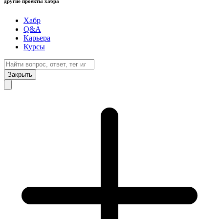
другие проекты хабра
Хабр
Q&A
Карьера
Курсы
Закрыть