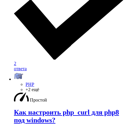
2
ответа
PHP
+2 ещё
Простой
Как настроить php_curl для php8
под windows?