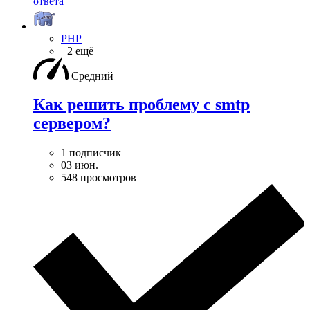
ответа
PHP
+2 ещё
Средний
Как решить проблему с smtp
сервером?
1 подписчик
03 июн.
548 просмотров