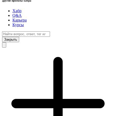
другие проекты хабра
Хабр
Q&A
Карьера
Курсы
Закрыть