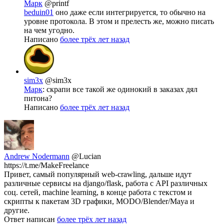
Марк
@printf
beduin01
оно даже если интегрируется, то обычно на
уровне протокола. В этом и прелесть же, можно писать
на чем угодно.
Написано
более трёх лет назад
sim3x
@sim3x
Марк
: скрапи все такой же одинокий в заказах дял
питона?
Написано
более трёх лет назад
Andrew Nodermann
@Lucian
https://t.me/MakeFreelance
Привет, самый популярный web-crawling, дальше идут
различные сервисы на django/flask, работа с API различных
соц. сетей, machine learning, в конце работа с текстом и
скрипты к пакетам 3D графики, MODO/Blender/Maya и
другие.
Ответ написан
более трёх лет назад