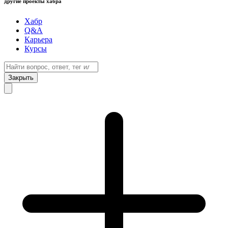
другие проекты хабра
Хабр
Q&A
Карьера
Курсы
Закрыть