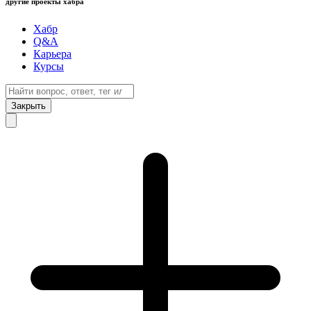
другие проекты хабра
Хабр
Q&A
Карьера
Курсы
Закрыть