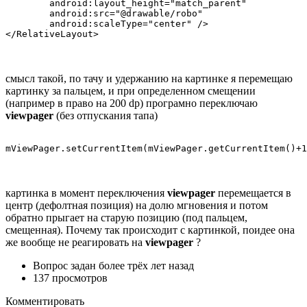
        android:layout_height="match_parent"

        android:src="@drawable/robo"

        android:scaleType="center" />

</RelativeLayout>
смысл такой, по тачу и удержанию на картинке я перемещаю
картинку за пальцем, и при определенном смещении
(например в право на 200 dp) програмно переключаю
viewpager
(без отпускания тапа)
mViewPager.setCurrentItem(mViewPager.getCurrentItem()+1
картинка в момент переключения
viewpager
перемещается в
центр (дефолтная позиция) на долю мгновения и потом
обратно прыгает на старую позицию (под пальцем,
смещенная). Почему так происходит с картинкой, поидее она
же вообще не реагировать на
viewpager
?
Вопрос задан
более трёх лет назад
137 просмотров
Комментировать