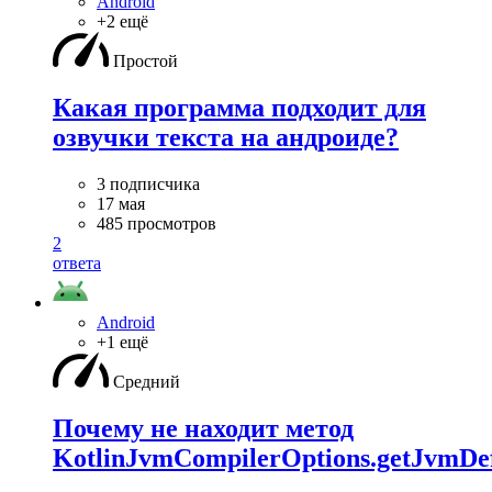
Android
+2 ещё
Простой
Какая программа подходит для
озвучки текста на андроиде?
3 подписчика
17 мая
485 просмотров
2
ответа
Android
+1 ещё
Средний
Почему не находит метод
KotlinJvmCompilerOptions.getJvmDef