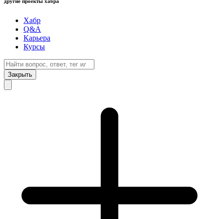
другие проекты хабра
Хабр
Q&A
Карьера
Курсы
Закрыть