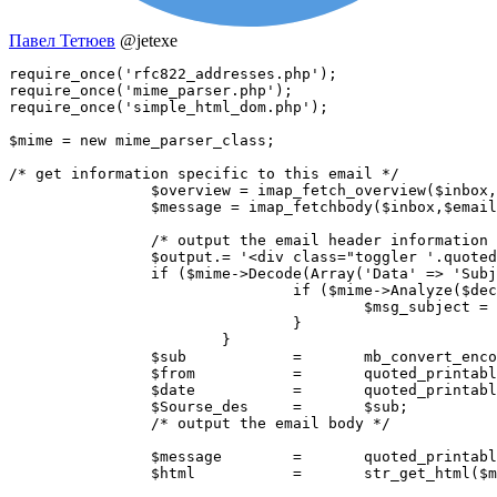
Павел Тетюев
@jetexe
require_once('rfc822_addresses.php');

require_once('mime_parser.php');

require_once('simple_html_dom.php');

$mime = new mime_parser_class;

/* get information specific to this email */

		$overview = imap_fetch_overview($inbox,$email_number,0);

		$message = imap_fetchbody($inbox,$email_number,1);

		/* output the email header information */

		$output.= '<div class="toggler '.quoted_printable_decode(($overview[0]->seen ? 'read' : 'unread')).'">';

		if ($mime->Decode(Array('Data' => 'Subject: '.$overview[0]->subject), $decoded)) {

				if ($mime->Analyze($decoded[0], $results)) {

					$msg_subject = $results['Subject'];

				}

			}

		$sub		=	mb_convert_encoding($msg_subject, 'UTF-8', 'KOI8-R');

		$from		=	quoted_printable_decode($overview[0]->from);

		$date		=	quoted_printable_decode($overview[0]->date);

		$Sourse_des	=	$sub;

 		/* output the email body */

		$message	=	quoted_printable_decode($message);

		$html		=	str_get_htm