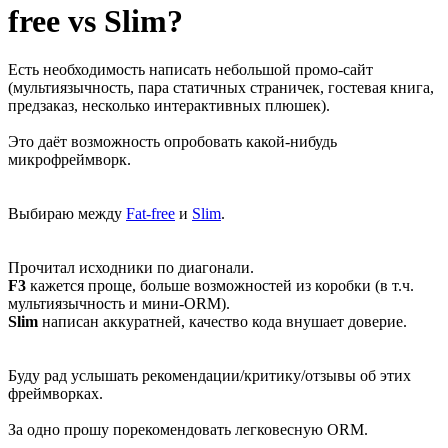
free vs Slim?
Есть необходимость написать небольшой промо-сайт
(мультиязычность, пара статичных страничек, гостевая книга,
предзаказ, несколько интерактивных плюшек).
Это даёт возможность опробовать какой-нибудь
микрофреймворк.
Выбираю между
Fat-free
и
Slim
.
Прочитал исходники по диагонали.
F3
кажется проще, больше возможностей из коробки (в т.ч.
мультиязычность и мини-ORM).
Slim
написан аккуратней, качество кода внушает доверие.
Буду рад услышать рекомендации/критику/отзывы об этих
фреймворках.
За одно прошу порекомендовать легковесную ORM.