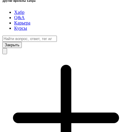
другие проекты хабра
Хабр
Q&A
Карьера
Курсы
Закрыть