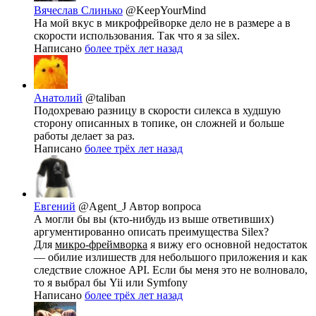
Вячеслав Слинько
@KeepYourMind
На мой вкус в микрофрейворке дело не в размере а в
скорости использования. Так что я за silex.
Написано
более трёх лет назад
Анатолий
@taliban
Подохреваю разницу в скорости силекса в худшую
сторону описанных в топике, он сложней и больше
работы делает за раз.
Написано
более трёх лет назад
Евгений
@Agent_J
Автор вопроса
А могли бы вы (кто-нибудь из выше ответивших)
аргументированно описать преимущества Silex?
Для
микро-фреймворка
я вижу его основной недостаток
— обилие излишеств для небольшого приложения и как
следствие сложное API. Если бы меня это не волновало,
то я выбрал бы Yii или Symfony
Написано
более трёх лет назад