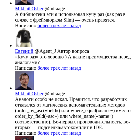
Mikhail Osher
@miraage
А библиотеки эти я использовал кучу раз (как раз в
связке с фреймворком Slim) — очень нравятся.
Написано
более трёх лет назад
Евгений
@Agent_J
Автор вопроса
«Кучу раз» это хорошо ) А какие преимущества перед
аналогами?
Написано
более трёх лет назад
Mikhail Osher
@miraage
Аналоги особо не искал. Нравится, что разработчик
отказался от магических вспомагательных методов
(order_by_asc(«field») или where_equal(«name») вместо
order_by_field(«asc») или where_name(«name»)
соответственно). Во-первых производительность, во-
вторых — подсведка/автокомплит в IDE.
Написано
более трёх лет назад