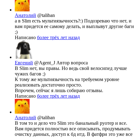
Анатолий
@taliban
а в Slim есть мультиязычность?:) Подозреваю что нет, и
вам придется ее самому делать, и выплывут другие баги
;)
Написано
более трёх лет назад
Евгений
@Agent_J
Автор вопроса
В Slim нет, вы правы. Но ведь свой велосипед лучше
чужих багов ;)
К тому же мультиязычность на требуемом уровне
реализовать достаточно просто.
Впрочем, сейчас я лишь собираю отзывы.
Написано
более трёх лет назад
Анатолий
@taliban
В том то и дело что Slim это банальный руотер и все.
Вам придется полностью все описывать, продумывать
очистку данных, доступ к бд итд. В фатфри это уже все