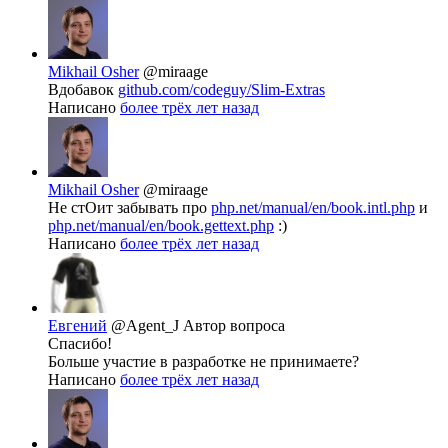
Mikhail Osher
@miraage
Вдобавок
github.com/codeguy/Slim-Extras
Написано
более трёх лет назад
Mikhail Osher
@miraage
Не стОит забывать про
php.net/manual/en/book.intl.php
и
php.net/manual/en/book.gettext.php
:)
Написано
более трёх лет назад
Евгений
@Agent_J
Автор вопроса
Спасибо!
Больше участие в разработке не принимаете?
Написано
более трёх лет назад