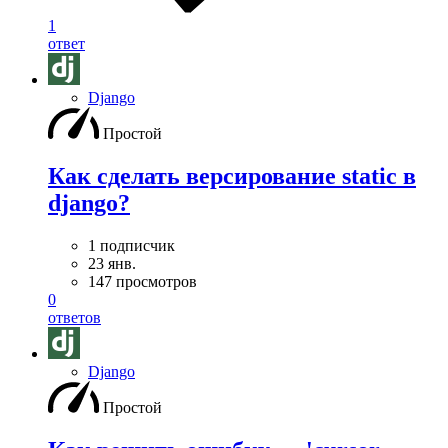
1
ответ
Django
Простой
Как сделать версирование static в
django?
1 подписчик
23 янв.
147 просмотров
0
ответов
Django
Простой