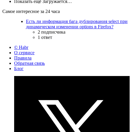
Показать ещё
Загружается…
Самое интересное за 24 часа
Есть ли информация бага дублирования select при
динамическом изменении options в Firefox?
2 подписчика
1 ответ
© Habr
О сервисе
Правила
Обратная связь
Блог