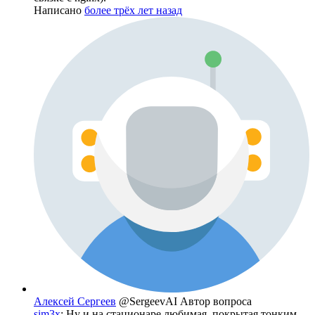
Написано
более трёх лет назад
Алексей Сергеев
@SergeevAI
Автор вопроса
sim3x
: Ну и на стационаре любимая, покрытая тонким