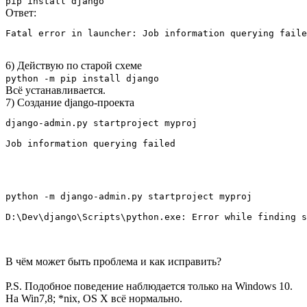
pip install django
Ответ:
Fatal error in launcher: Job information querying faile
6) Действую по старой схеме
python -m pip install django
Всё устанавливается.
7) Создание django-проекта
django-admin.py startproject myproj

Job information querying failed
python -m django-admin.py startproject myproj

D:\Dev\django\Scripts\python.exe: Error while finding s
В чём может быть проблема и как исправить?
P.S. Подобное поведение наблюдается только на Windows 10.
На Win7,8; *nix, OS X всё нормально.