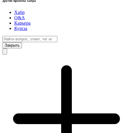
другие проекты хабра
Хабр
Q&A
Карьера
Курсы
Закрыть