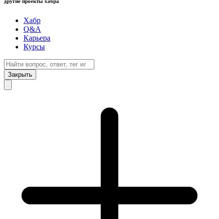
другие проекты хабра
Хабр
Q&A
Карьера
Курсы
Закрыть