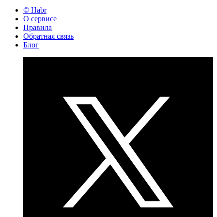
© Habr
О сервисе
Правила
Обратная связь
Блог