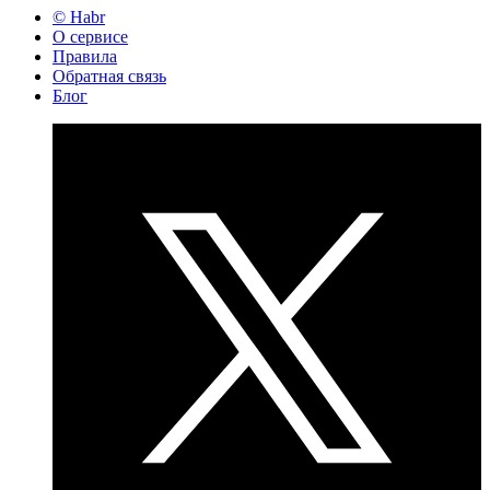
© Habr
О сервисе
Правила
Обратная связь
Блог