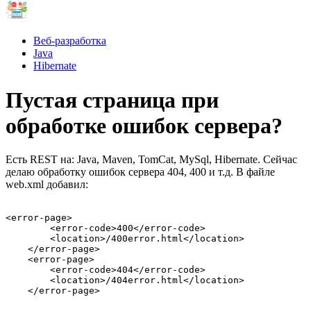
Веб-разработка
Java
Hibernate
Пустая страница при
обработке ошибок сервера?
Есть REST на: Java, Maven, TomCat, MySql, Hibernate. Сейчас
делаю обработку ошибок сервера 404, 400 и т.д. В файле
web.xml добавил:
<error-page>

        <error-code>400</error-code>

        <location>/400error.html</location>

    </error-page>

    <error-page>

        <error-code>404</error-code>

        <location>/404error.html</location>

    </error-page>