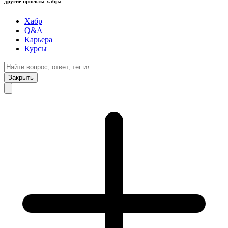
другие проекты хабра
Хабр
Q&A
Карьера
Курсы
Закрыть