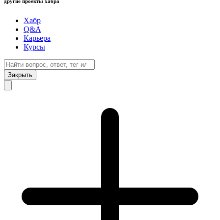
другие проекты хабра
Хабр
Q&A
Карьера
Курсы
Закрыть