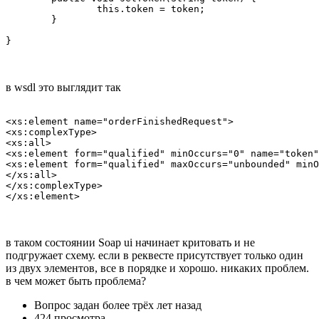
		this.token = token;

	}

}
в wsdl это выглядит так
<xs:element name="orderFinishedRequest">

<xs:complexType>

<xs:all>

<xs:element form="qualified" minOccurs="0" name="token"
<xs:element form="qualified" maxOccurs="unbounded" minO
</xs:all>

</xs:complexType>

</xs:element>
в таком состоянии Soap ui начинает критовать и не
подгружает схему. если в реквесте присутствует только один
из двух элементов, все в порядке и хорошо. никаких проблем.
в чем может быть проблема?
Вопрос задан
более трёх лет назад
424 просмотра