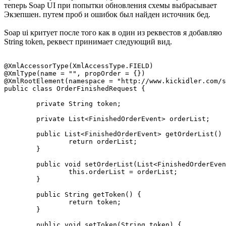
теперь Soap UI при попытки обновления схемы выбрасывает
Экзепшен. путем проб и ошибок был найден источник бед.
Soap ui критует после того как в один из реквестов я добавляю
String token, реквест принимает следующий вид.
@XmlAccessorType(XmlAccessType.FIELD)

@XmlType(name = "", propOrder = {})

@XmlRootElement(namespace = "http://www.kickidler.com/s
public class OrderFinishedRequest {

	private String token;

	private List<FinishedOrderEvent> orderList;

	public List<FinishedOrderEvent> getOrderList() {

		return orderList;

	}

	public void setOrderList(List<FinishedOrderEvent> orderList) {

		this.orderList = orderList;

	}

	public String getToken() {

		return token;

	}

	public void setToken(String token) {
