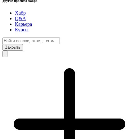
другие проекты хабра
Хабр
Q&A
Карьера
Курсы
Закрыть