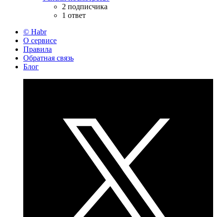
2 подписчика
1 ответ
© Habr
О сервисе
Правила
Обратная связь
Блог