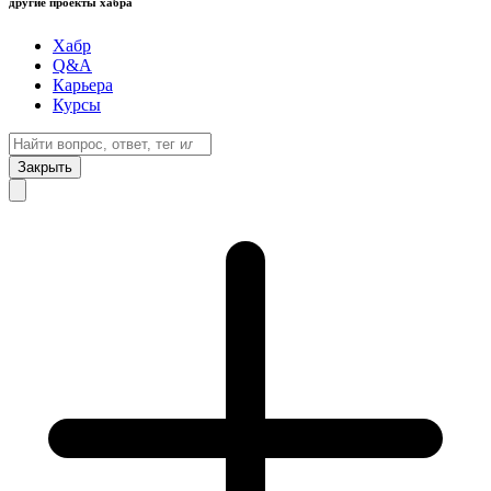
другие проекты хабра
Хабр
Q&A
Карьера
Курсы
Закрыть