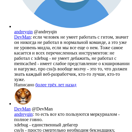
andreyqin
@andreyqin
DevMan
: если человек не умеет работать с гитом, значит
он никогда не работал в нормальной команде, а это уже
не уровень мидла, если мы все еще о нем. Тоже самое
касается и всех перечисленных инструментов: не
работал с xdebug - не умеет дебажить, не работал с
memcached - имеет слабое представление о кэшировании
и нагрузке, про css/js вообще молчу - это то, что должен
знать каждый веб-разработчик, кто-то лучше, кто-то
хуже.
Написано
более трёх лет назад
DevMan
@DevMan
andreyqin
: то есть все кто пользуются меркуриалом -
полное говно.
xdebug - единственный дебагер
css/js - просто смертельно необходим бекэндщику,