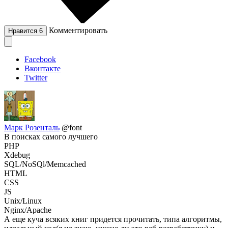
Комментировать
Нравится
6
Facebook
Вконтакте
Twitter
Марк Розенталь
@font
В поисках самого лучшего
PHP
Xdebug
SQL/NoSQl/Memcached
HTML
CSS
JS
Unix/Linux
Nginx/Apache
А еще куча всяких книг придется прочитать, типа алгоритмы,