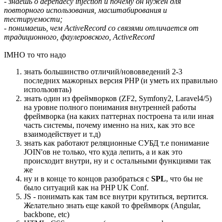
- знаешь о dependecy injection и почему он нужен для
повторного использования, масштабирования и
тестируемости;
- понимаешь, чем ActiveRecord со связями отличается от
традиционного, фаулеровского, ActiveRecord
IMHO то что надо
знать большинство отличий/нововведений 2-3
последних мажорных версия PHP (и уметь их правильно
использовтаь)
знать один из фреймворков (ZF2, Symfony2, Laravel4/5)
на уровне полного понимания внутренней работы
фреймворка (на каких паттернах построена та или иная
часть системы, почему именно на них, как это все
взаимодействует и т.д)
знать как работают реляционные СУБД т.е понимание
JOIN'ов не только, что куда лепить, а и как это
происходит внутри, ну и с остальными функциями так
же
ну и в конце то концов разобраться с
SPL
, что бы не
было ситуаций как на PHP UK Conf.
JS - понимать как там все внутри крутиться, вертится.
Желательно знать еще какой то фреймворк (Angular,
backbone, etc)