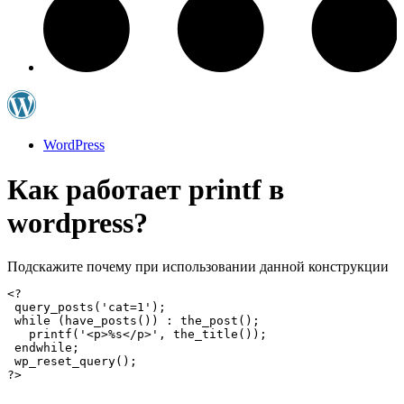
WordPress
Как работает printf в
wordpress?
Подскажите почему при использовании данной конструкции
<?

 query_posts('cat=1');

 while (have_posts()) : the_post();

   printf('<p>%s</p>', the_title());

 endwhile; 

 wp_reset_query(); 

?>