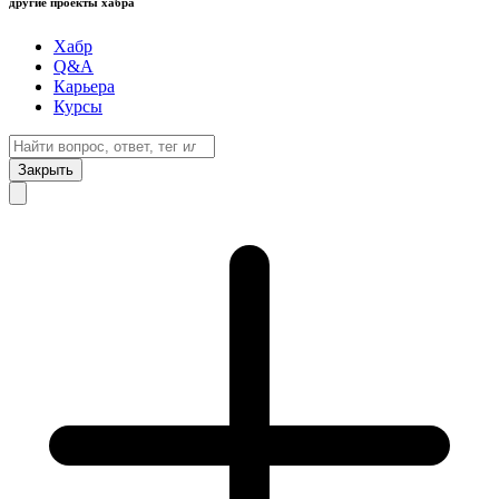
другие проекты хабра
Хабр
Q&A
Карьера
Курсы
Закрыть