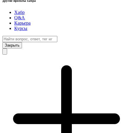
другие проекты хабра
Хабр
Q&A
Карьера
Курсы
Закрыть