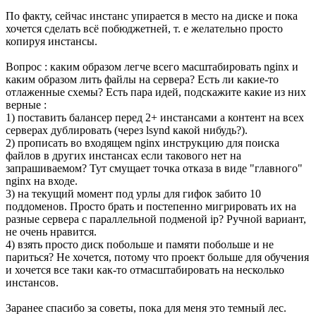
По факту, сейчас инстанс упирается в место на диске и пока
хочется сделать всё побюджетней, т. е желательно просто
копируя инстансы.
Вопрос : каким образом легче всего масштабировать nginx и
каким образом лить файлы на сервера? Есть ли какие-то
отлаженные схемы? Есть пара идей, подскажите какие из них
верные :
1) поставить балансер перед 2+ инстансами а контент на всех
серверах дублировать (через lsynd какой нибудь?).
2) прописать во входящем nginx инструкцию для поиска
файлов в других инстансах если такового нет на
запрашиваемом? Тут смущает точка отказа в виде "главного"
nginx на входе.
3) на текущий момент под урлы для гифок забито 10
поддоменов. Просто брать и постепенно мигрировать их на
разные сервера с параллельной подменой ip? Ручной вариант,
не очень нравится.
4) взять просто диск побольше и памяти побольше и не
париться? Не хочется, потому что проект больше для обучения
и хочется все таки как-то отмасштабировать на несколько
инстансов.
Заранее спасибо за советы, пока для меня это темный лес.