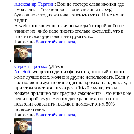
Александр Таратин
: Вон на тостере слева иконки где
"моя лента", "все вопросы" они сделаны на svg,
буквально сегодня жаловался кто-то что с 11 ие их не
видит.
А webp это конечно отлично каждый второй либо не
увидит их, либо надо пихать столько костылей, что в
итоге гифка будет быстрее грузиться...
Написано
более трёх лет назад
Сергей Протько
@Fesor
Nc_Soft
: webp это один из форматов, который просто
жмет лучше всех, можно и другие использовать. Если у
вас половина аудитории сидит на хромах и андроидах, и
при этом жмет эта штука раз в 10-20 лучше, то вы
можете прилично так трафика сэкономить. Это никак не
решит проблему с местом для хранения, но знатно
позволит сократить трафик и поможет этим 50%
пользователей.
Написано
более трёх лет назад