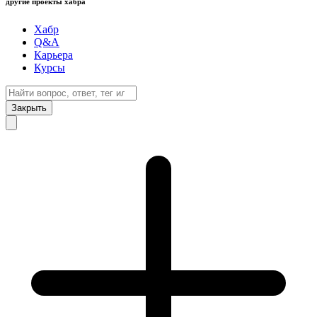
другие проекты хабра
Хабр
Q&A
Карьера
Курсы
Закрыть