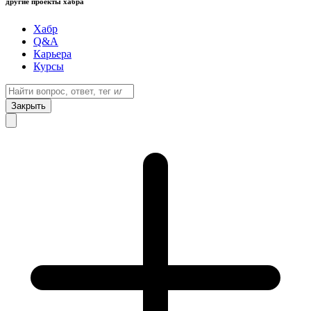
другие проекты хабра
Хабр
Q&A
Карьера
Курсы
Закрыть