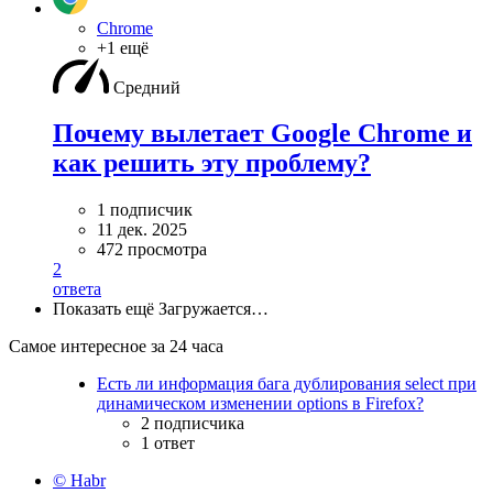
Chrome
+1 ещё
Средний
Почему вылетает Google Chrome и
как решить эту проблему?
1 подписчик
11 дек. 2025
472 просмотра
2
ответа
Показать ещё
Загружается…
Самое интересное за 24 часа
Есть ли информация бага дублирования select при
динамическом изменении options в Firefox?
2 подписчика
1 ответ
© Habr