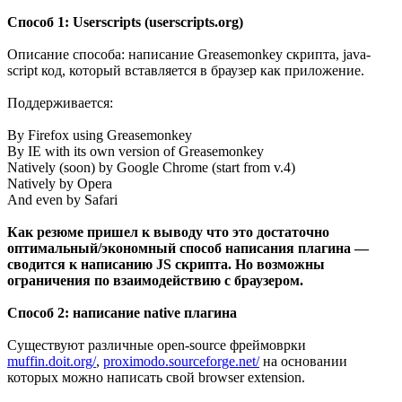
Способ 1: Userscripts (userscripts.org)
Описание способа: написание Greasemonkey скрипта, java-
script код, который вставляется в браузер как приложение.
Поддерживается:
By Firefox using Greasemonkey
By IE with its own version of Greasemonkey
Natively (soon) by Google Chrome (start from v.4)
Natively by Opera
And even by Safari
Как резюме пришел к выводу что это достаточно
оптимальный/экономный способ написания плагина —
сводится к написанию JS скрипта. Но возможны
ограничения по взаимодействию с браузером.
Способ 2: написание native плагина
Существуют различные open-source фреймоврки
muffin.doit.org/
,
proximodo.sourceforge.net/
на основании
которых можно написать свой browser extension.