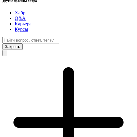
другие проекты хабра
Хабр
Q&A
Карьера
Курсы
Закрыть