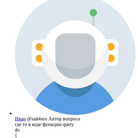
Иван
@sait4seo
Автор вопроса
где то в коде функции query
do
{