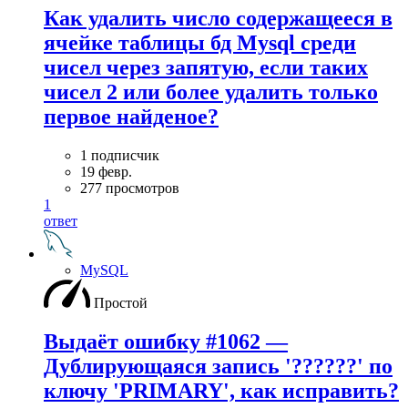
Как удалить число содержащееся в
ячейке таблицы бд Mysql среди
чисел через запятую, если таких
чисел 2 или более удалить только
первое найденое?
1 подписчик
19 февр.
277 просмотров
1
ответ
MySQL
Простой
Выдаёт ошибку #1062 —
Дублирующаяся запись '??????' по
ключу 'PRIMARY', как исправить?