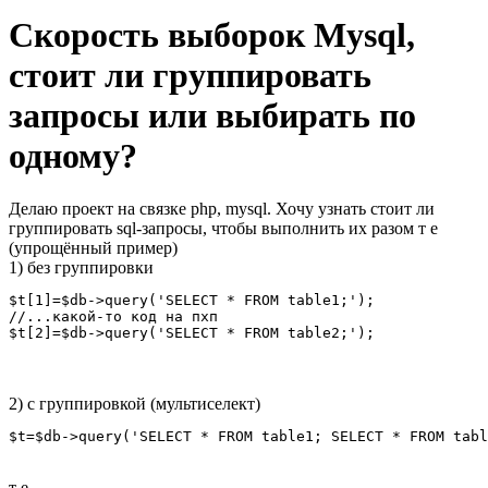
Скорость выборок Mysql,
стоит ли группировать
запросы или выбирать по
одному?
Делаю проект на связке php, mysql. Хочу узнать стоит ли
группировать sql-запросы, чтобы выполнить их разом т е
(упрощённый пример)
1) без группировки
$t[1]=$db->query('SELECT * FROM table1;');

//...какой-то код на пхп

$t[2]=$db->query('SELECT * FROM table2;');
2) с группировкой (мультиселект)
$t=$db->query('SELECT * FROM table1; SELECT * FROM tabl
т е