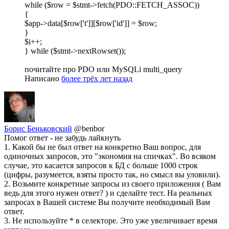
while ($row = $stmt->fetch(PDO::FETCH_ASSOC))
{
$app->data[$row['t']][$row['id']] = $row;
}
$i++;
} while ($stmt->nextRowset());
почитайте про PDO или MySQLi multi_query
Написано
более трёх лет назад
Борис Беньковский
@benbor
Помог ответ - не забудь лайкнуть
1. Какой бы не был ответ на конкретно Ваш вопрос, для
одиночных запросов, это "экономия на спичках". Во всяком
случае, это касается запросов к БД с больше 1000 строк
(цифры, разумеется, взяты просто так, но смысл вы уловили).
2. Возьмите конкретные запросы из своего приложения ( Вам
ведь для этого нужен ответ? ) и сделайте тест. На реальных
запросах в Вашей системе Вы получите необходимый Вам
ответ.
3. Не используйте * в селекторе. Это уже увеличивает время