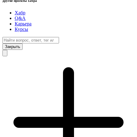
другие проекты хабра
Хабр
Q&A
Карьера
Курсы
Закрыть