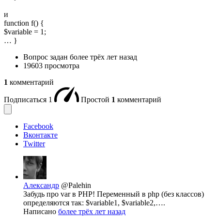
и
function f() {
$variable = 1;
… }
Вопрос задан
более трёх лет назад
19603 просмотра
1
комментарий
Подписаться
1
Простой
1
комментарий
Facebook
Вконтакте
Twitter
Александр
@Palehin
Забудь про var в PHP! Переменный в php (без классов)
определяются так: $variable1, $variable2,….
Написано
более трёх лет назад