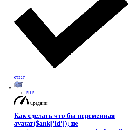
1
ответ
PHP
Средний
Как сделать что бы переменная
avatar($ank['id']); не