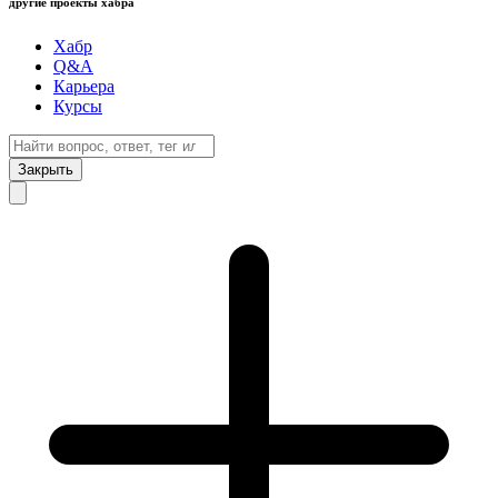
другие проекты хабра
Хабр
Q&A
Карьера
Курсы
Закрыть