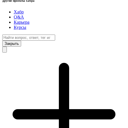
другие проекты хабра
Хабр
Q&A
Карьера
Курсы
Закрыть