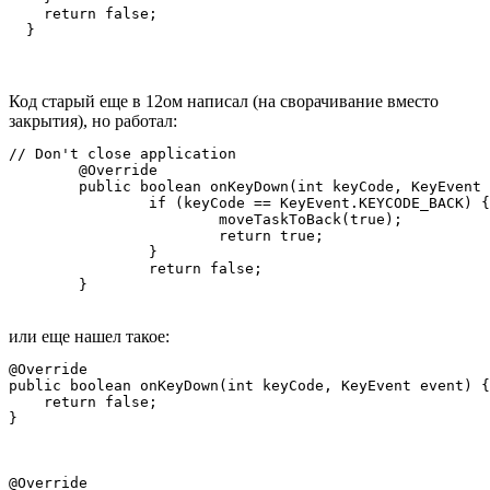
    return false;

  }
Код старый еще в 12ом написал (на сворачивание вместо
закрытия), но работал:
// Don't close application

	@Override

	public boolean onKeyDown(int keyCode, KeyEvent event) {

		if (keyCode == KeyEvent.KEYCODE_BACK) {

			moveTaskToBack(true);

			return true;

		}

		return false;

	}
или еще нашел такое:
@Override

public boolean onKeyDown(int keyCode, KeyEvent event) {

    return false;

}
@Override 
