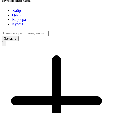
другие проекты хабра
Хабр
Q&A
Карьера
Курсы
Закрыть