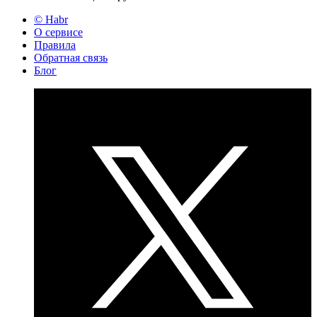
© Habr
О сервисе
Правила
Обратная связь
Блог