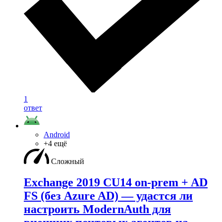
1
ответ
Android
+4 ещё
Сложный
Exchange 2019 CU14 on-prem + AD
FS (без Azure AD) — удаcтся ли
настроить ModernAuth для