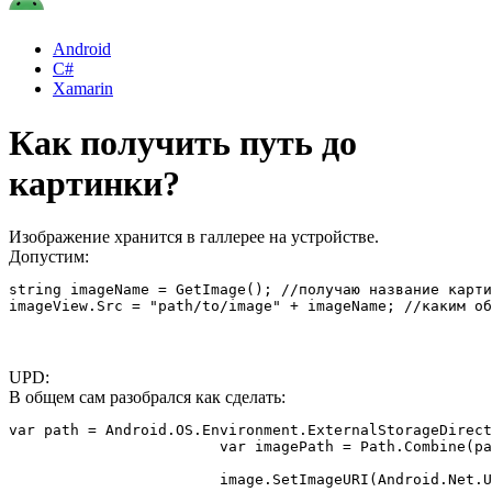
Android
C#
Xamarin
Как получить путь до
картинки?
Изображение хранится в галлерее на устройстве.
Допустим:
string imageName = GetImage(); //получаю название карти
imageView.Src = "path/to/image" + imageName; //каким об
UPD:
В общем сам разобрался как сделать:
var path = Android.OS.Environment.ExternalStorageDirect
			var imagePath = Path.Combine(path, item.Image);

			image.SetImageURI(Android.Net