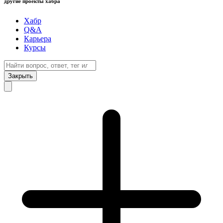
другие проекты хабра
Хабр
Q&A
Карьера
Курсы
Закрыть