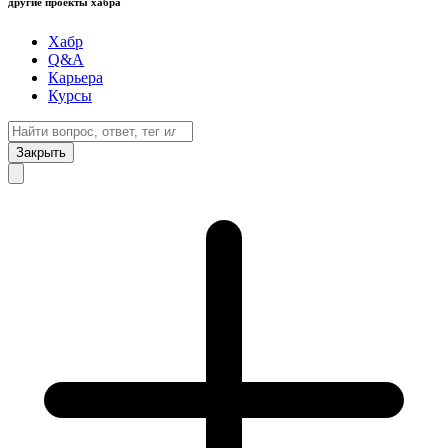
другие проекты хабра
Хабр
Q&A
Карьера
Курсы
Закрыть