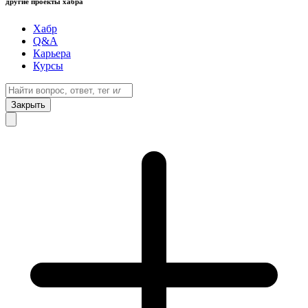
другие проекты хабра
Хабр
Q&A
Карьера
Курсы
Закрыть