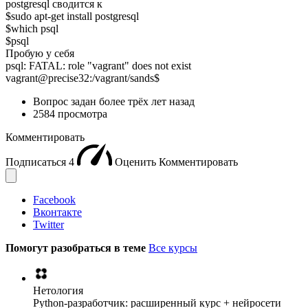
postgresql сводится к
$sudo apt-get install postgresql
$which psql
$psql
Пробую у себя
psql: FATAL: role "vagrant" does not exist
vagrant@precise32:/vagrant/sands$
Вопрос задан
более трёх лет назад
2584 просмотра
Комментировать
Подписаться
4
Оценить
Комментировать
Facebook
Вконтакте
Twitter
Помогут разобраться в теме
Все курсы
Нетология
Python-разработчик: расширенный курс + нейросети