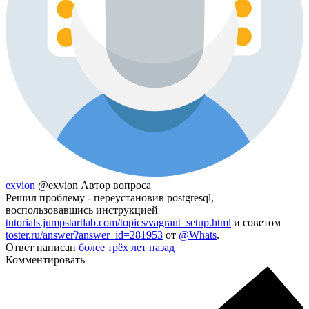
exvion
@exvion
Автор вопроса
Решил проблему - переустановив postgresql,
воспользовавшись инструкцией
tutorials.jumpstartlab.com/topics/vagrant_setup.html
и советом
toster.ru/answer?answer_id=281953
от
@Whats
.
Ответ написан
более трёх лет назад
Комментировать