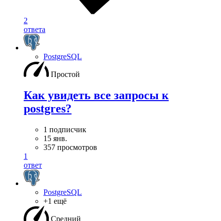
2
ответа
PostgreSQL
Простой
Как увидеть все запросы к
postgres?
1 подписчик
15 янв.
357 просмотров
1
ответ
PostgreSQL
+1 ещё
Средний