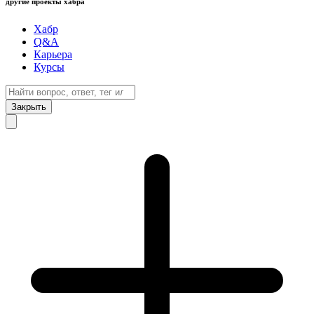
другие проекты хабра
Хабр
Q&A
Карьера
Курсы
Закрыть