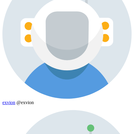
exvion
@exvion