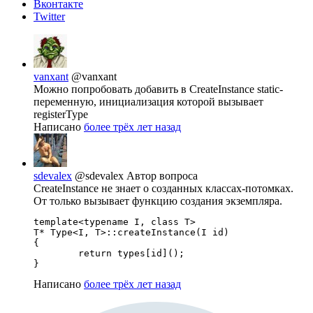
Вконтакте
Twitter
vanxant
@vanxant
Можно попробовать добавить в CreateInstance static-
переменную, инициализация которой вызывает
registerType
Написано
более трёх лет назад
sdevalex
@sdevalex
Автор вопроса
CreateInstance не знает о созданных классах-потомках.
От только вызывает функцию создания экземпляра.
template<typename I, class T>

T* Type<I, T>::createInstance(I id)

{

	return types[id]();

}
Написано
более трёх лет назад