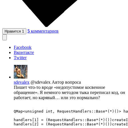
5
комментариев
Нравится
1
Facebook
Вконтакте
Twitter
sdevalex
@sdevalex
Автор вопроса
Пишет что-то вроде «недопустимое косвенное
обращение». Я немного методом тыка переписал код, он
работает, но карявый… или это нормально?
QMap<unsigned int, RequestHandlers::Base*(*)()> ha
handlers[1] = (RequestHandlers::Base*(*)())createI
handlers[2] = (RequestHandlers::Base*(*)())createI