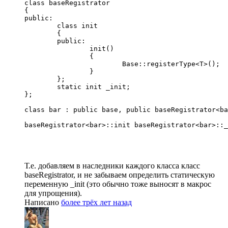
class baseRegistrator 

{

public:

	class init

	{

	public:

		init()

		{

			Base::registerType<T>();

		}		

	};

	static init _init;	

};

class bar : public base, public baseRegistrator<ba
baseRegistrator<bar>::init baseRegistrator<bar>::_
Т.е. добавляем в наследники каждого класса класс
baseRegistrator, и не забываем определить статическую
переменную _init (это обычно тоже выносят в макрос
для упрощения).
Написано
более трёх лет назад