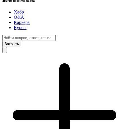
другие проекты хабра
Хабр
Q&A
Карьера
Курсы
Закрыть