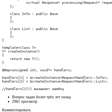
            virtual Response* processing(Request* reque
    };

    class Info : public Base

    {

    };

    class List : public Base

    {

    };

}

template<class T>

T* createInstance()

{

    return new T();

}

QMap<unsigned int, void*> handlers;

handlers[1] = &createInstance<RequestHandlers::Info>;

handlers[2] = &createInstance<RequestHandlers::List>;

//handlers[1]() вызывает ошибку
Вопрос задан
более трёх лет назад
2981 просмотр
Комментировать