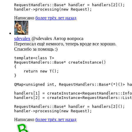
RequestHandlers::Base* handler = handlers[2]();

handler->processing(new Request);
Написано
более трёх лет назад
sdevalex
@sdevalex
Автор вопроса
Переписал ещё немного, теперь вроде все хорошо.
Спасибо за помощь :)
template<class T>

RequestHandlers::Base* createInstance()

{

    return new T();

}

QMap<unsigned int, RequestHandlers::Base*(*)()> ha
handlers[1] = createInstance<RequestHandlers::Info
handlers[2] = createInstance<RequestHandlers::List
RequestHandlers::Base* handler = handlers[2]();

handler->processing(new Request);
Написано
более трёх лет назад