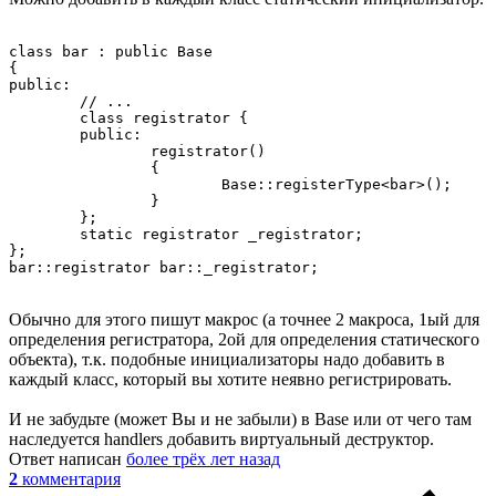
class bar : public Base

{

public:

        // ...

	class registrator {

	public:

		registrator() 

		{

			Base::registerType<bar>();

		}

	};

	static registrator _registrator;

};

Обычно для этого пишут макрос (а точнее 2 макроса, 1ый для
определения регистратора, 2ой для определения статического
объекта), т.к. подобные инициализаторы надо добавить в
каждый класс, который вы хотите неявно регистрировать.
И не забудьте (может Вы и не забыли) в Base или от чего там
наследуется handlers добавить виртуальный деструктор.
Ответ написан
более трёх лет назад
2
комментария