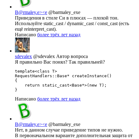
B@rmaley.e><e
@barmaley_exe
Приведения в стиле Си в плюсах — плохой тон.
Используйте static_cast / dynamic_cast / const_cast (есть
ещё reinterpret_cast).
Написано
более трёх лет назад
sdevalex
@sdevalex
Автор вопроса
Я правильно Вас понял? Так правильней?
template<class T>

RequestHandlers::Base* createInstance()

{

    return static_cast<Base*>(new T);

}
Написано
более трёх лет назад
B@rmaley.e><e
@barmaley_exe
Нет, в данном случае приведение типов не нужно.
В первоначальном варианте дополнительная защита от