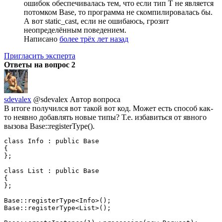
ошибок обеспечивалась тем, что если тип T не является
потомком Base, то программа не скомпилировалась бы.
А вот static_cast, если не ошибаюсь, грозит
неопределённым поведением.
Написано
более трёх лет назад
Пригласить эксперта
Ответы на вопрос
2
sdevalex
@sdevalex
Автор вопроса
В итоге получился вот такой вот код. Может есть способ как-
то неявно добавлять новые типы? Т.е. избавиться от явного
вызова Base::registerType().
class Info : public Base

{

};

class List : public Base

{

};

Base::registerType<Info>();

Base::registerType<List>();
