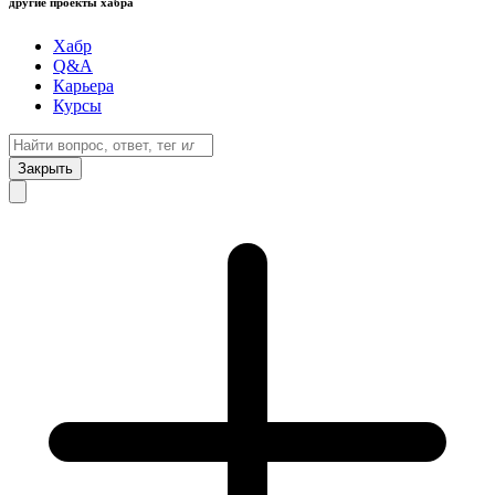
другие проекты хабра
Хабр
Q&A
Карьера
Курсы
Закрыть